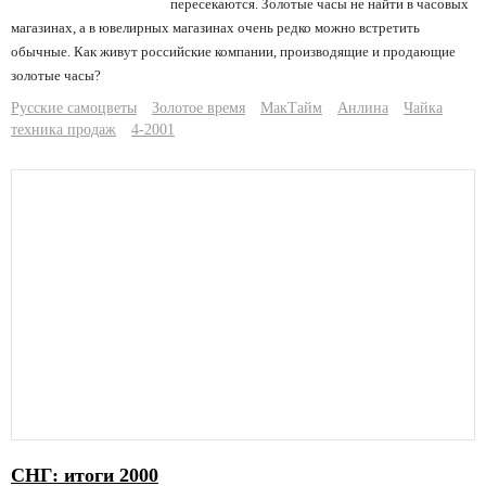
пересекаются. Золотые часы не найти в часовых
магазинах, а в ювелирных магазинах очень редко можно встретить
обычные. Как живут российские компании, производящие и продающие
золотые часы?
Русские самоцветы
Золотое время
МакТайм
Анлина
Чайка
техника продаж
4-2001
СНГ: итоги 2000