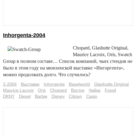
Inhorgenta-2004
Chopard, Glashutte Original,
Maurice Lacroix, Oris, Swatch
Group в полном составе… Список компаний, чьих стендов не
было в этом году на мюнхенской выставке «Ингоргента»,
можно продолжать долго. Что случилось?
2-2004
Выставки
Inhorgenta
Baselworld
Glashutte Original
Maurice Lacroix
Oris
Chopard
Восток
Чайка
Fossil
DKNY
Diesel
Barbie
Disney
Citizen
Casio