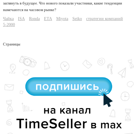
заглянуть в будущее. Что нового показали участники, какие тенденции
намечаются на часовом рынке?
Чайка
ISA
Ronda
ETA
Miyota
Seiko
стратегии компаний
5-2000
Страницы