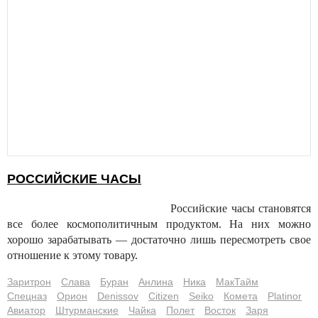
РОССИЙСКИЕ ЧАСЫ
Российские часы становятся
все более космополитичным продуктом. На них можно
хорошо зарабатывать — достаточно лишь пересмотреть свое
отношение к этому товару.
Заритрон
Слава
Буран
Анлина
Ника
МакТайм
Спецназ
Орион
Denissov
Citizen
Seiko
Комета
Platinor
Авиатор
Штурманские
Чайка
Полет
Восток
Заря