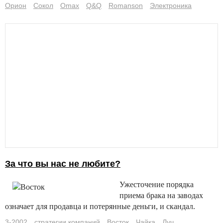
Орион
Сокол
Omax
Q&Q
Romanson
Электроника
За что вы нас не любите?
Ужесточение порядка
приема брака на заводах
означает для продавца и потерянные деньги, и скандал.
3-2002
стратегии компаний
Восток
Чайка
Луч