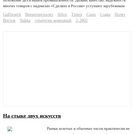
положение дел в нашей промышленности. Дизайн, качество, надежность
многих товаров с надписью «Сделано в России» уступают зарубежным
GuDwatch
Внешторгполет
Alfex
Timex
Casio
Слава
Полет
Восток
Чайка
стратегии компаний
2-2002
На стыке двух искусств
Рынки золотых и обычных часов практически не