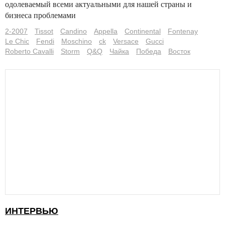
одолеваемый всеми актуальными для нашей страны и
бизнеса проблемами
2-2007
Tissot
Candino
Appella
Continental
Fontenay
Le Chic
Fendi
Moschino
ck
Versace
Gucci
Roberto Cavalli
Storm
Q&Q
Чайка
Победа
Восток
ИНТЕРВЬЮ