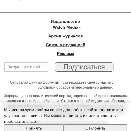
Издательство
«Watch Media»
Архив журналов
Связь с редакцией
Реклама
Отправляя данную форму, вы подтверждаете свое согласие с
условиями обработки персональных данных
.
Информационно-аналитический портал, адресованный профессионалам
часового и ювелирного бизнеса. Статьи о часовой индустрии в России,
ежедневно обновляемая лента новостей, календарь часовых выставок и
Мы используем файлы cookie для работы сайта, аналитики и
презентаций, on-line консультации юриста, профессиональный форум
улучшения сервиса. Вы можете принять их или отклонить
часовщиков и ювелиров
необязательные.
Условия использования материалов Издательства
Принять
Отклонить
© 2026 Timeseller