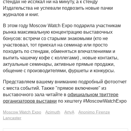
стендах не иссякал ни на минуту, а к стенду
Издательства не успевали подвозить новые пачки
журналов и книг.
В этом году Moscow Watch Expo подарила участникам
рынка максимальную концентрацию выставочных
бонусов: встречи со старыми знакомыми (кто не
участвовал, тот приехал на семинар или просто
походить по стендам, обменяться впечатлениями и
выпить чашечку кофе с коллегами) , новые контакты,
актуальные семинары, активные прямые продажи,
общение с производителями, фуршеты и конкурсы.
Представляем вашему вниманию подробный фотоотчет
с места событий. Также "прямое включение" из
выставочного зала читайте в
официальном твиттере
организаторов выставки
по хештегу #MoscowWatchExpo
Moscow Watch Expo
Azimuth
ArtyА
Anonimo Firenze
Lancaster