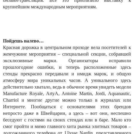
онлайн-трансляция. Все это приблизило выставку к
крупнейшим международным мероприятиям.
Пойдешь налево…
Красная дорожка в центральном проходе вела посетителей к
жемчужине мероприятия – специальной секции, собравшей
эксклюзивные марки. Организаторы исправили
прошлогодние ошибки, и теперь расположенные здесь
стенды прекрасно передавали и имидж марок, и общую
атмосферу мира уникальных часов. А уникального здесь
действительно хватало, ведь в обычное время увидеть модели
Manufacture Royale, ArtyA, Antoine Martin, Jordi, Aquanautic,
Charriol и многие другие можно только в журналах или
Интернете. Пообщаться с основателями этих брендов
непросто даже в Швейцарии, а здесь – вот они, неспешно
беседуют с гостями на своих стендах или в баре. Мало кто
смог пройти и мимо главного хита рынка элитных товаров –
долгожданного телефона от Ulysse Nardin, представленного