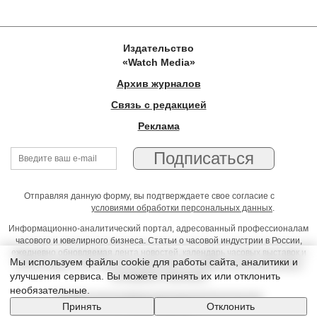
Издательство
«Watch Media»
Архив журналов
Связь с редакцией
Реклама
Отправляя данную форму, вы подтверждаете свое согласие с
условиями обработки персональных данных
.
Информационно-аналитический портал, адресованный профессионалам
часового и ювелирного бизнеса. Статьи о часовой индустрии в России,
ежедневно обновляемая лента новостей, календарь часовых выставок и
Мы используем файлы cookie для работы сайта, аналитики и
презентаций, on-line консультации юриста, профессиональный форум
улучшения сервиса. Вы можете принять их или отклонить
часовщиков и ювелиров
необязательные.
Условия использования материалов Издательства
Принять
Отклонить
© 2026 Timeseller