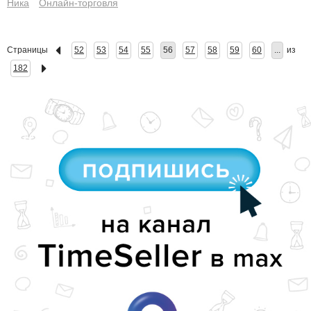
Ника
Онлайн-торговля
Страницы
52
53
54
55
56
57
58
59
60
...
из
182