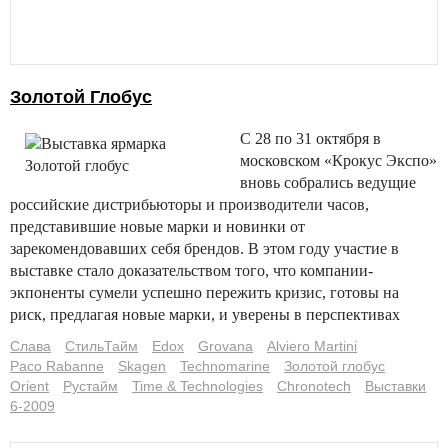
Золотой Глобус
С 28 по 31 октября в
московском «Крокус Экспо»
вновь собрались ведущие
российские дистрибьюторы и производители часов,
представившие новые марки и новинки от
зарекомендовавших себя брендов. В этом году участие в
выставке стало доказательством того, что компании-
экпоненты сумели успешно пережить кризис, готовы на
риск, предлагая новые марки, и уверены в перспективах
Слава
СтильТайм
Edox
Grovana
Alviero Martini
Paco Rabanne
Skagen
Technomarine
Золотой глобус
Orient
Рустайм
Time & Technologies
Chronotech
Выставки
6-2009