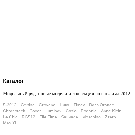
Каталог
Модельный ряд: новые модели и коллекции, осень-зима 2012
5-2012
Certina
Grovana
Ника
Timex
Boss Orange
Chronotech
Cover
Luminox
Casio
Rodania
Anne Klein
Le Chic
RG512
Elle Time
Sauvage
Moschino
Zzero
Max XL