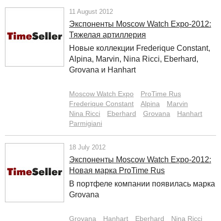
11 August 2012
Экспоненты Moscow Watch Expo-2012:
Тяжелая артиллерия
Новые коллекции Frederique Constant,
Alpina, Marvin, Nina Ricci, Eberhard,
Grovana и Hanhart
Moscow Watch Expo
ProTime Rus
Frederique Constant
Alpina
Marvin
Nina Ricci
Eberhard
Grovana
Hanhart
Parmigiani
18 July 2012
Экспоненты Moscow Watch Expo-2012:
Новая марка ProTime Rus
В портфеле компании появилась марка
Grovana
Grovana
Hanhart
Eberhard
Nina Ricci