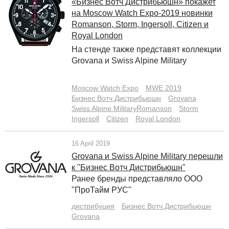
«Бизнес Вотч Дистрибьюшн» покажет
на Moscow Watch Expo-2019 новинки
Romanson, Storm, Ingersoll, Citizen и
Royal London
На стенде также представят коллекции
Grovana и Swiss Alpine Military
Moscow Watch Expo
MWE 2019
Бизнес Вотч Дистрибьюшн
Grovana
Swiss Alpine MilitaryRomanson
Storm
Ingersoll
Citizen
Royal London
16 April 2019
Grovana и Swiss Alpine Military перешли
к "Бизнес Вотч Дистрибьюшн"
Ранее бренды представляло ООО
"ПроТайм РУС"
дистрибуция
Бизнес Вотч Дистрибьюшн
Grovana