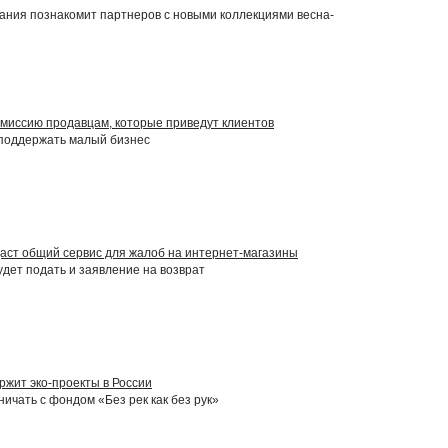
ния познакомит партнеров с новыми коллекциями весна-
комиссию продавцам, которые приведут клиентов
поддержать малый бизнес
аст общий сервис для жалоб на интернет-магазины
удет подать и заявление на возврат
ржит эко-проекты в России
ичать с фондом «Без рек как без рук»