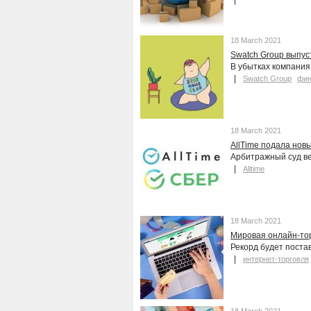
18 March 2021
Swatch Group выпус
В убытках компания
Swatch Group
фин
18 March 2021
AllTime подала нов
Арбитражный суд ве
Alltime
18 March 2021
Мировая онлайн-тор
Рекорд будет постав
интернет-торговля