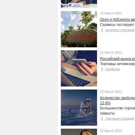
22 March 2021
Ozon и AliExpress в
Сервисы тестируют 
интернет-торговля
22 March 2021
Российский рынок к
Торговцы активизир
подделки
22 March 2021
Количество свободн
12,9%
Большинство торго
закрыты
торговые площади
22 March 2021