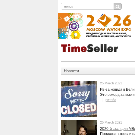
Новости
25 March 2021
Из-за ковида в Вел
Это рекорд за всю 
ритейл
25 March 2021
2020-й стал для MB
Продажи выросли н