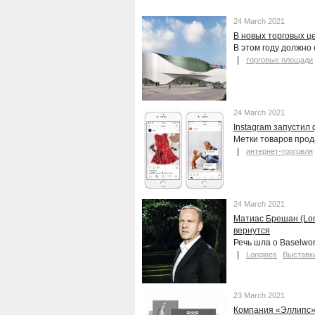
24 March 2021
В новых торговых ц
В этом году должно
торговые площади
24 March 2021
Instagram запустил
Метки товаров прод
интернет-торговля
24 March 2021
Матиас Брешан (Lon
вернутся
Речь шла о Baselwo
Longines
Выставк
23 March 2021
Компания «Эллипс»