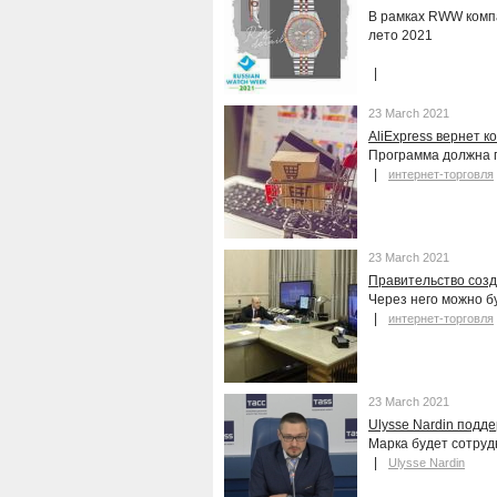
В рамках RWW компа
лето 2021
23 March 2021
AliExpress вернет 
Программа должна 
интернет-торговля
23 March 2021
Правительство созд
Через него можно б
интернет-торговля
23 March 2021
Ulysse Nardin подде
Марка будет сотрудн
Ulysse Nardin