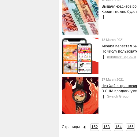
18 March 2021
Выдачу кредитов ро
Кредит можно будет
18 March 2021
Alibaba перестал б
По числу пользоват
интернет-торговля
17 March 2021
Ник Хайек прогнози
В США продажи уже
Swatch Group
Страницы
152
153
154
155