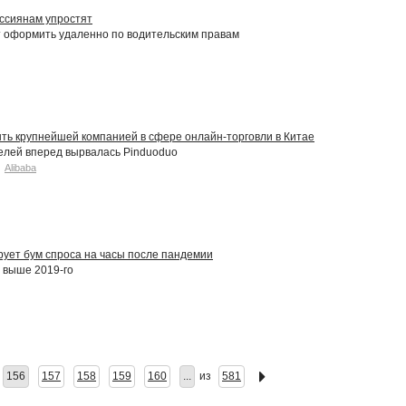
ссиянам упростят
 оформить удаленно по водительским правам
ыть крупнейшей компанией в сфере онлайн-торговли в Китае
елей вперед вырвалась Pinduoduo
Alibaba
рует бум спроса на часы после пандемии
 выше 2019-го
156
157
158
159
160
...
из
581