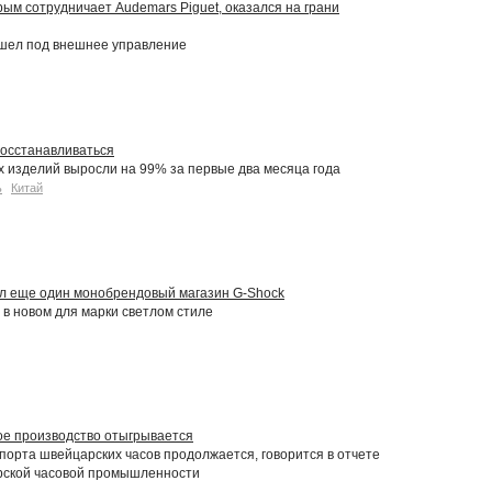
рым сотрудничает Audemars Piguet, оказался на грани
ешел под внешнее управление
восстанавливаться
 изделий выросли на 99% за первые два месяца года
ь
Китай
ал еще один монобрендовый магазин G-Shock
в новом для марки светлом стиле
ое производство отыгрывается
порта швейцарских часов продолжается, говорится в отчете
ской часовой промышленности