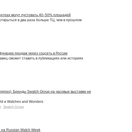
ентрах могут пустовать 40–50% площадей
 открыться в два раза больше ТЦ, чем в прошлом
 функцию продаж через соцсеть в России
авец сможет ставить в публикациях или историях
gines): Бренды Swatch Group на часовые выставки не
rld и Watches and Wonders
и
Swatch Group
 на Russian Watch Week