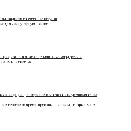
вели скидки за совместные покупки
модель, популярную в Китае
онтрафактного люкса оценили в 248 млрд рублей
овались в соцсетях
ых площадей для торговли в Москва-Сити увеличилось на
вли и общепита ориентированы на офисы, которые были