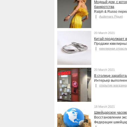
Модный дом, с кото
банкротства
Ralph & Russo пер
Audemars Piguet
20 March 2021
Китай продолжает 
Продажи ювелирных
ювелирная отрасл
20 March 2021
В столице заработ
Интерьер выполнен 
открытие магазина
18 March 2021
Швейцарское часов
Восстановлении экс
Федерации швейцар