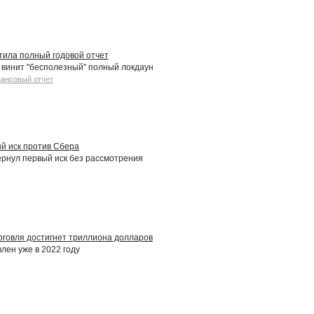
тила полный годовой отчет
 винит "бесполезный" полный локдаун
ансовый отчет
ый иск против Сбера
рнул первый иск без рассмотрения
говля достигнет триллиона долларов
лен уже в 2022 году