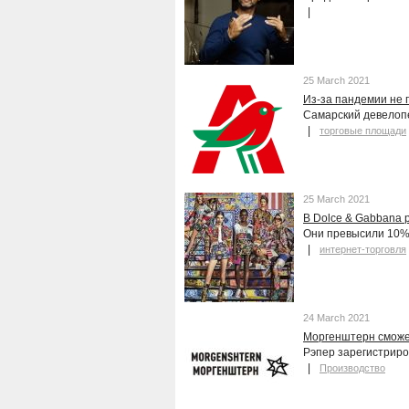
25 March 2021
Из-за пандемии не 
Самарский девелопе
торговые площади
25 March 2021
В Dolce & Gabbana 
Они превысили 10%
интернет-торговля
24 March 2021
Моргенштерн сможет
Рэпер зарегистриро
Производство