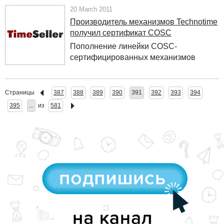
20 March 2011
Производитель механизмов Technotime
получил сертификат COSC
Пополнение линейки COSC-
сертифицированных механизмов
Страницы
387
388
389
390
391
392
393
394
395
...
из
581