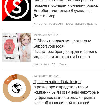
Sunlight - в тройке ритейлеров по
гармонии офлайн- и онлайн-продаж
Его обогнали только Вкусвилл и
Детский мир
интернет-торговля
ювелирная отрасль
19 November 2021
G-Shock продолжает программу
Support your local
На этот раз бренд сотрудничается с
модельным агентством Lumpen
реклама и PR
Casio
18 November 2021
Прошел лайв с Data Insight
В разговоре с представителем
компании были озвучены некоторые
цифры показателей онлайн-рынка
часовой и ювелирной отраслей