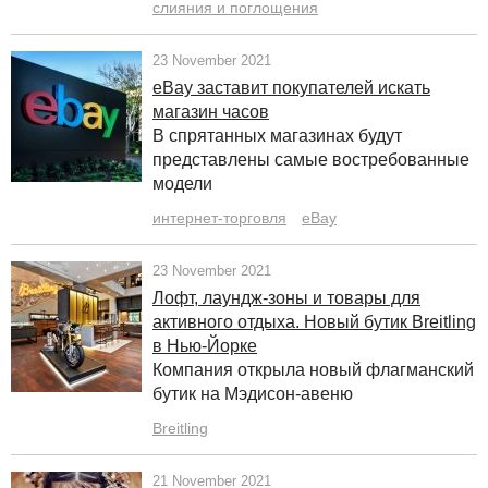
слияния и поглощения
23 November 2021
eBay заставит покупателей искать
магазин часов
В спрятанных магазинах будут
представлены самые востребованные
модели
интернет-торговля
eBay
23 November 2021
Лофт, лаундж-зоны и товары для
активного отдыха. Новый бутик Breitling
в Нью-Йорке
Компания открыла новый флагманский
бутик на Мэдисон-авеню
Breitling
21 November 2021