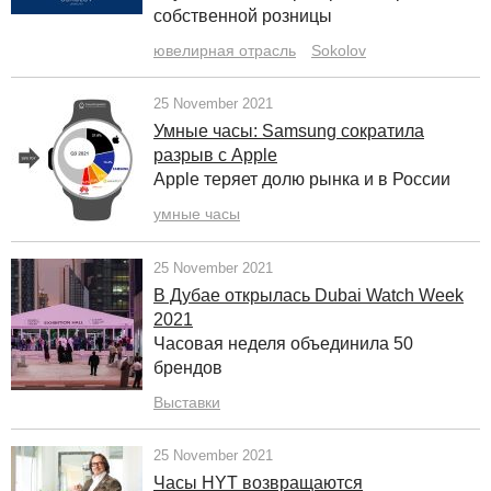
собственной розницы
ювелирная отрасль
Sokolov
25 November 2021
Умные часы: Samsung сократила
разрыв с Apple
Apple теряет долю рынка и в России
умные часы
25 November 2021
В Дубае открылась Dubai Watch Week
2021
Часовая неделя объединила 50
брендов
Выставки
25 November 2021
Часы HYT возвращаются