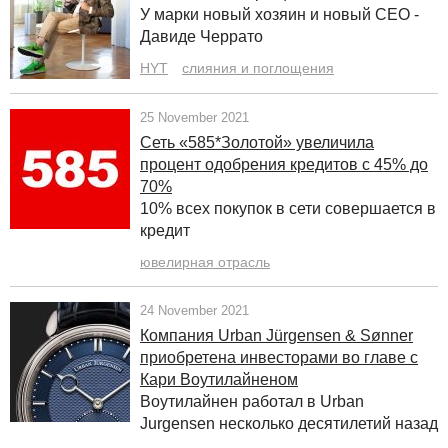
У марки новый хозяин и новый CEO -
Давиде Черрато
HYT
слияния и поглощения
25 November 2021
Сеть «585*Золотой» увеличила
процент одобрения кредитов с 45% до
70%
10% всех покупок в сети совершается в
кредит
ювелирная отрасль
24 November 2021
Компания Urban Jürgensen & Sønner
приобретена инвесторами во главе с
Кари Воутилайненом
Воутилайнен работал в Urban
Jurgensen несколько десятилетий назад