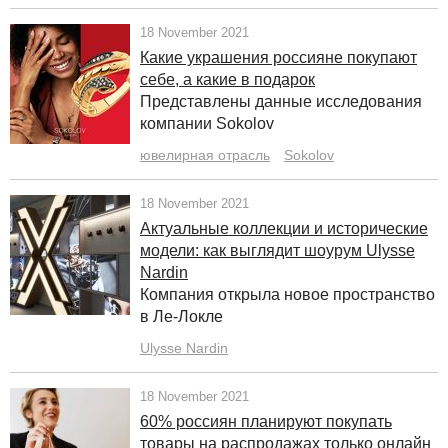
18 November 2021
Какие украшения россияне покупают
себе, а какие в подарок
Представлены данные исследования
компании Sokolov
ювелирная отрасль
Sokolov
18 November 2021
Актуальные коллекции и исторические
модели: как выглядит шоурум Ulysse
Nardin
Компания открыла новое пространство
в Ле-Локле
Ulysse Nardin
18 November 2021
60% россиян планируют покупать
товары на распродажах только онлайн