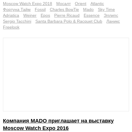
Moscow Watch Expo 2018
Мосалт
Orient
Atlantic
Фортуна Тайм
Fossil
Charles BowTie
Mado
Sky Time
Adriatica
Weiner
Epos
Pierre Ricaud
Essence
Эллипс
Sergio Tacchini
Santa Barbara Polo & Racquet Club
Ланикс
Freelook
Компания MADO приглашает на выставку
Moscow Watch Expo 2016