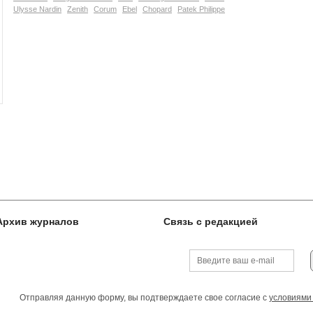
Ulysse Nardin
Zenith
Corum
Ebel
Chopard
Patek Philippe
Архив журналов
Связь с редакцией
Отправляя данную форму, вы подтверждаете свое согласие с
условиями