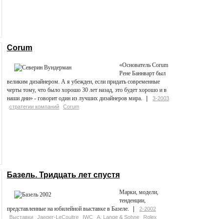
Corum
«Основатель Corum
Рене Баннварт был
великим дизайнером. А я убежден, если придать современные
черты тому, что было хорошо 30 лет назад, это будет хорошо и в
наши дни» - говорит один из лучших дизайнеров мира.
3-2003
стратегии компаний
Corum
Базель. Тридцать лет спустя
Марки, модели,
тенденции,
представленные на юбилейной выставке в Базеле.
2-2002
Выставки
Jaeger-LeCoultre
IWC
A. Lange & Sohne
Rolex