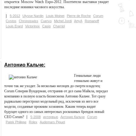
откроется Moscow Watch Expo-2012. Посетители выставки увидят
последние новинки часового искусства.
5-2012
Ulysse Nardin
Louis Moinet
Pierre de Roche
Corum
Cvstos
Chronoswiss
Cuervo
Michel Jordi
ArtyA
Romanoff
Louis Erard
Victorinox
Casio
Charriol
Антонио Кальче:
Гениальные люди
гениально живут и
точно так же уходят. За несколько месяцев до смерти владелец
Corum Северин Вундерман, отстранив от дел сына Майкла, передал
компанию в полную власть бизнесмена Антонио Кальче. Тот сразу
радикально перестроил модельный ряд, исключив из него все
модели, созданные прежним хозяином. Каким теперь видит
будущее одного из самых интересных роскошных брендов новый
СЕО Corum?
5-2008
интервью
Антонио Кальче
Corum
Patek Philippe
Rolex
Audemars Piguet