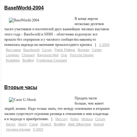
BaselWorld-2004
В конце апреля
несколько десятков
тысяч участников и посетителей двух важнейших часовых выставок
этого года – Baselworld и SIHH – облегченно вздохнули: все
прошло без сюрпризов и у часового сообщества наконец-то
появилась надежда на окончание прошлогоднего кризиса.
2-2004
Выставки
Baselworld
Corum
Patek Philippe
Breguet
Cartier
Longines
Chopard
Raymond Weil
Oris
Porsche Design
Rodolphe
Breitling
Frederique Constant
Вторые часы
Продать часов
больше, чем живет
людей, можно. Надо только знать, что между основными и вторыми
часами существует огромная разница в отношении к ним владельца
и в подходе к приобретению.
Mercury
Rolex
Ventura
Corum
Sector
Storm
Casio
Swatch
Breitling
Alain Silberstein
Ikepod
техника продаж
3-2003