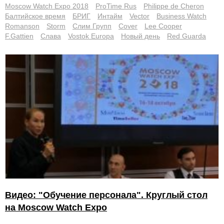
Moscow Watch Expo 2018
ProTime Rus
Philippe de Cheron
Балтийское время
БРИГ
Интайм
Vector
Business Watch
Romanson
Storm
Cлим Групп
Cover
Lee Cooper
F.Gattien
Слава
Vostok Europa
Новый день
Red Guarda
Видео: "Обучение персонала". Круглый стол
на Moscow Watch Expo