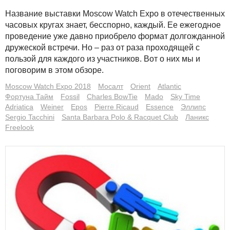
Название выставки Moscow Watch Expo в отечественных
часовых кругах знает, бесспорно, каждый. Ее ежегодное
проведение уже давно приобрело формат долгожданной
дружеской встречи. Но – раз от раза проходящей с
пользой для каждого из участников. Вот о них мы и
поговорим в этом обзоре.
Moscow Watch Expo 2018
Мосалт
Orient
Atlantic
Фортуна Тайм
Fossil
Charles BowTie
Mado
Sky Time
Adriatica
Weiner
Epos
Pierre Ricaud
Essence
Эллипс
Sergio Tacchini
Santa Barbara Polo & Racquet Club
Ланикс
Freelook