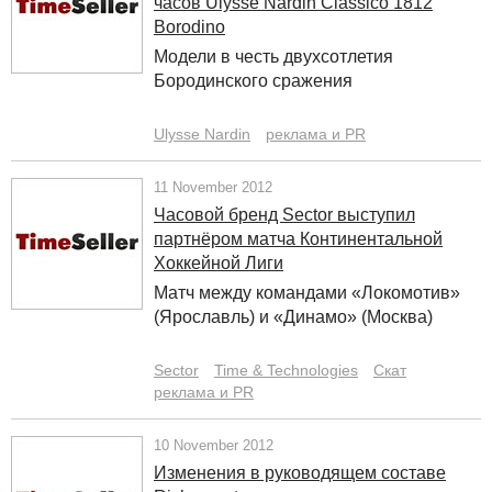
часов Ulysse Nardin Classico 1812
Borodino
Модели в честь двухсотлетия
Бородинского сражения
Ulysse Nardin
реклама и PR
11 November 2012
Часовой бренд Sector выступил
партнёром матча Континентальной
Хоккейной Лиги
Матч между командами «Локомотив»
(Ярославль) и «Динамо» (Москва)
Sector
Time & Technologies
Скат
реклама и PR
10 November 2012
Изменения в руководящем составе