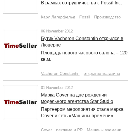
В рамках сотрудничества с Fossil Inc.
Карл Лагерфельд
Fossil
Производство
06 November 2012
Бутик Vacheron Constantin открылся в
Люцерне
Площадь нового часового салона – 120
кв.м.
Vacheron Constantin
открытие магазина
01 November 2012
Марка Cover на дне рождении
модельного агентства Star Studio
Партнером мероприятия стала марка
Cover и сеть «Машины времени»
Cover
реклама и PR
Машины времени