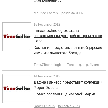
коммуникации»
Maurice Lacroix
реклама и PR
15 November 2012
Time&Technologies стала
эксклюзивным дистрибьютором часов
Fendi
Компания представляет швейцарские
часы итальянского бренда
Time&Technologies
Fendi
дистрибуция
14 November 2012
Дафна Гиннесс представит коллекции
Roger Dubuis
Новая посланница часовой марки
Roger Dubuis
реклама и PR