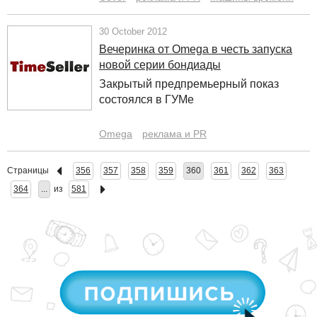
30 October 2012
Вечеринка от Omega в честь запуска
новой серии бондиады
Закрытый предпремьерный показ
состоялся в ГУМе
Omega
реклама и PR
Страницы
356
357
358
359
360
361
362
363
364
...
из
581