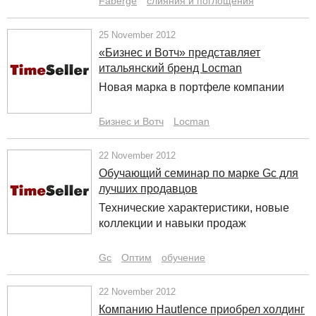
Faberge
слияния и поглощения
25 November 2012
«Бизнес и Вотч» представляет
итальянский бренд Locman
Новая марка в портфеле компании
Бизнес и Вотч
Locman
22 November 2012
Обучающий семинар по марке Gc для
лучших продавцов
Технические характеристики, новые
коллекции и навыки продаж
Gc
Оптим
обучение
22 November 2012
Компанию Hautlence приобрел холдинг