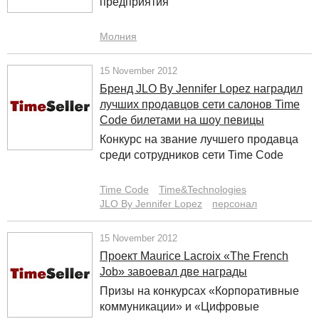
предприятия
Молния
15 November 2012
Бренд JLO By Jennifer Lopez наградил
лучших продавцов сети салонов Time
Code билетами на шоу певицы
Конкурс на звание лучшего продавца
среди сотрудников сети Time Code
Time Code
Time&Technologies
JLO By Jennifer Lopez
персонал
15 November 2012
Проект Maurice Lacroix «The French
Job» завоевал две награды
Призы на конкурсах «Корпоративные
коммуникации» и «Цифровые