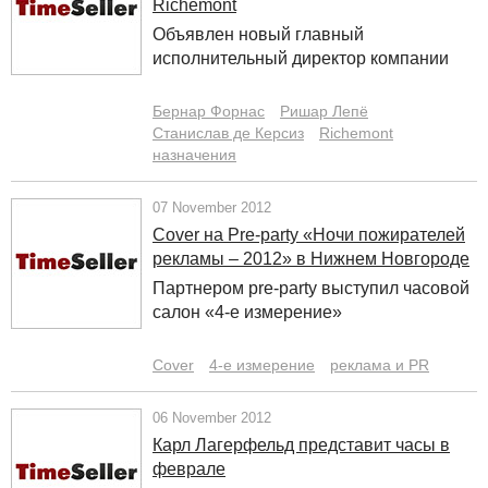
Richemont
Объявлен новый главный
исполнительный директор компании
Бернар Форнас
Ришар Лепё
Станислав де Керсиз
Richemont
назначения
07 November 2012
Cover на Pre-party «Ночи пожирателей
рекламы – 2012» в Нижнем Новгороде
Партнером pre-party выступил часовой
салон «4-е измерение»
Cover
4-е измерение
реклама и PR
06 November 2012
Карл Лагерфельд представит часы в
феврале