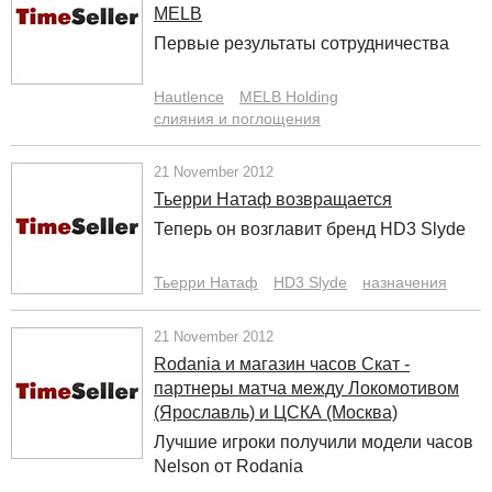
MELB
Первые результаты сотрудничества
Hautlence
MELB Holding
слияния и поглощения
21 November 2012
Тьерри Натаф возвращается
Теперь он возглавит бренд HD3 Slyde
Тьерри Натаф
HD3 Slyde
назначения
21 November 2012
Rodania и магазин часов Скат -
партнеры матча между Локомотивом
(Ярославль) и ЦСКА (Москва)
Лучшие игроки получили модели часов
Nelson от Rodania