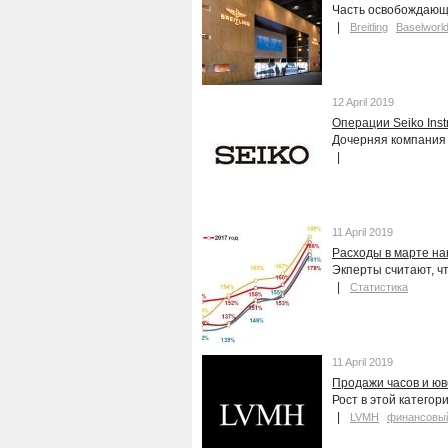
Часть освобождающ
Breitling
Baselworl
12 April 2019
Операции Seiko Inst
Дочерняя компания
11 April 2019
Расходы в марте н
Экперты считают, ч
Статистика
11 April 2019
Продажи часов и юв
Рост в этой категор
LVMH
финансовый