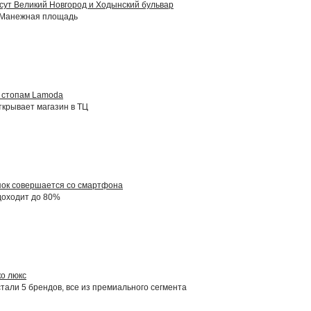
несут Великий Новгород и Ходынский бульвар
т Манежная площадь
о стопам Lamoda
крывает магазин в ТЦ
пок совершается со смартфона
доходит до 80%
ко люкс
тали 5 брендов, все из премиального сегмента