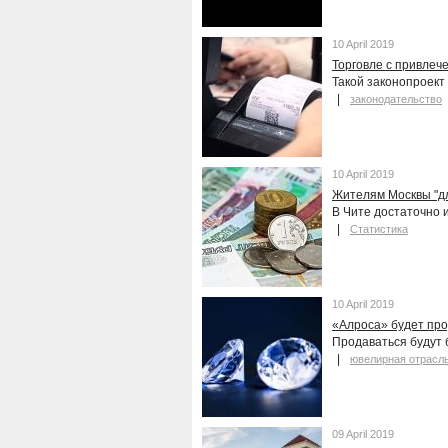
10 April 2019
Торговле с привлеч
Такой законопроект
законодательство
10 April 2019
Жителям Москвы "дл
В Чите достаточно 
Статистика
10 April 2019
«Алроса» будет про
Продаваться будут 
ювелирная отрасл
09 April 2019