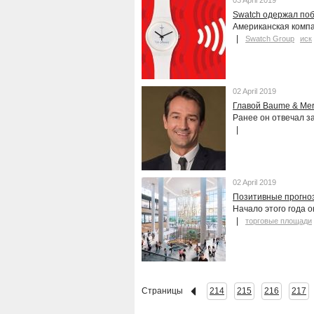
03 April 2019
Swatch одержал поб
Американская компа
Swatch Group
иск
02 April 2019
Главой Baume & Mer
Ранее он отвечал за
02 April 2019
Позитивные прогно
Начало этого года о
торговые площади
Страницы
214
215
216
217