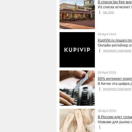
В список tax free в
Из списка исчезне
tax free
09 April 2019
KupiVip.ru пошел п
Онлайн-ритейлер от
интернет-торговля
08 April 2019
60% интернет-поку
В Китае эта цифра 
интернет-торговля
08 April 2019
В Россию идет толь
Новыми для рынка с