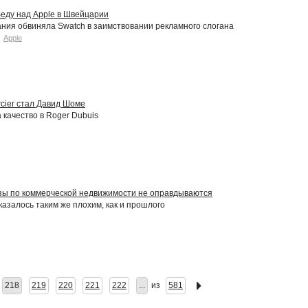
еду над Apple в Швейцарии
ния обвиняла Swatch в заимствовании рекламного слогана
Apple
cier стал Давид Шоме
 качество в Roger Dubuis
зы по коммерческой недвижимости не оправдываются
казалось таким же плохим, как и прошлого
218
219
220
221
222
...
из
581