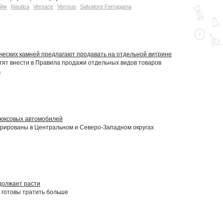
айм
Nautica
Versace
Verrsus
Salvatore Ferragama
ческих камней предлагают продавать на отдельной витрине
тят внести в Правила продажи отдельных видов товаров
ь
люксовых автомобилей
рированы в Центральном и Северо-Западном округах
должает расти
 готовы тратить больше