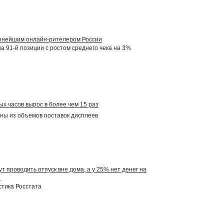
рупнейшим онлайн-рителером России
на 91-й позиции с ростом среднего чека на 3%
ых часов вырос в более чем 15 раз
ны из объемов поставок дисплеев
т проводить отпуск вне дома, а у 25% нет денег на
й
тика Росстата