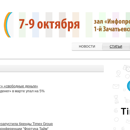
НОВОСТИ
СТАТЬИ
» «свободные деньги»
денег» в марте упал на 5%
езапустила бренды Timex Group
конференции "Фортуна Тайм"