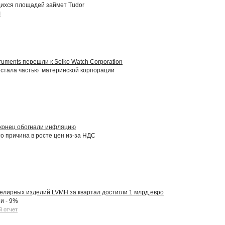
ихся площадей займет Tudor
d
ruments перешли к Seiko Watch Corporation
 стала частью материнской корпорации
аконец обогнали инфляцию
то причина в росте цен из-за НДС
елирных изделий LVMH за квартал достигли 1 млрд.евро
ии - 9%
 отчет