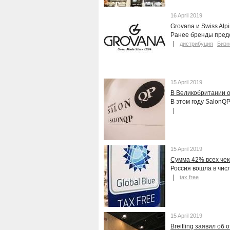
16 April 2019
Grovana и Swiss Alp
Ранее бренды пред
дистрибуция
Бизн
15 April 2019
В Великобритании о
В этом году SalonQ
15 April 2019
Сумма 42% всех чеко
Россия вошла в чис
tax free
15 April 2019
Breitling заявил об 