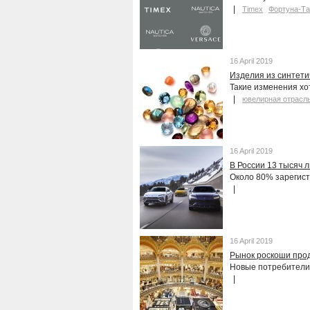
Timex
Фортуна-Т
16 April 2019
Изделия из синтети
Такие изменения хо
ювелирная отрасл
16 April 2019
В России 13 тысяч 
Около 80% зарегист
16 April 2019
Рынок роскоши про
Новые потребители