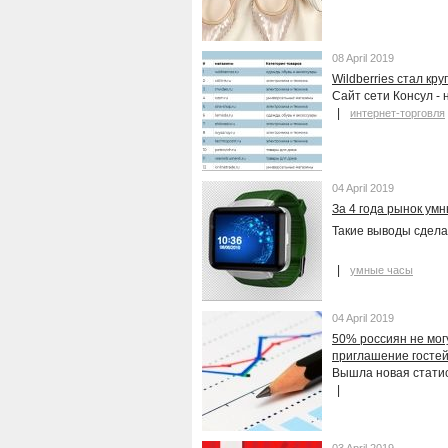
08 April 2019
Wildberries стал к
Сайт сети Консул - 
интернет-торговля
04 April 2019
За 4 года рынок умн
Такие выводы сдела
умные часы
04 April 2019
50% россиян не могу
приглашение госте
Вышла новая статис