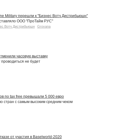
ine Military перешли к "Бизнес Вотч Дистрибьюшн"
ставляло ООО "ПроТайм РУС"
ес Вотч Дистрибьюшн
Grovana
тменили часовую выставку
P проводиться не будет
в по tax free превышали 5 000 евро
ло стран с самым высоким средним чеком
отказе от участия в Baselworld-2020