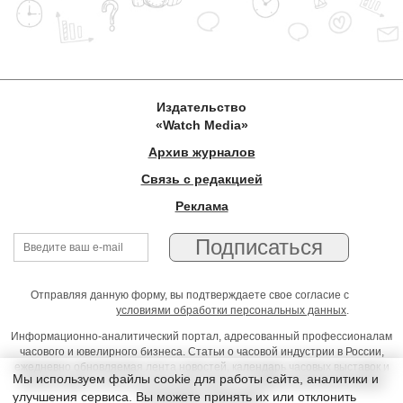
Издательство
«Watch Media»
Архив журналов
Связь с редакцией
Реклама
Отправляя данную форму, вы подтверждаете свое согласие с
условиями обработки персональных данных
.
Информационно-аналитический портал, адресованный профессионалам
часового и ювелирного бизнеса. Статьи о часовой индустрии в России,
ежедневно обновляемая лента новостей, календарь часовых выставок и
Мы используем файлы cookie для работы сайта, аналитики и
презентаций, on-line консультации юриста, профессиональный форум
улучшения сервиса. Вы можете принять их или отклонить
часовщиков и ювелиров