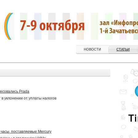
НОВОСТИ
СТАТЬИ
есовались Prada
в уклонении от уплаты налогов
часы, поставляемые Mercury