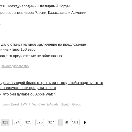
ется II Международный Ювелирный Форум
реговоры ювелиров России, Казахстана и Армении
ь
 дало отрицательное заключение на предложение
инный ввоз 150 евро
ов, это предложение не обосновано
законодательство
о делает людей более открытыми к тому, чтобы надеть что-то
ает возможности продажи часов»
, что они думают об Apple Watch
Louis Erard
LVMH
Van Cleef & Arpels
Swatch Group
323
324
325
326
327
...
из
581