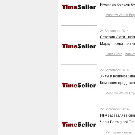
Именные бейджи буд
Moscow Watch Exp
24 September 2014
Северин Люти - новы
Марку представит 
Louis Erard
маркет
22 September 2014
Хиты и новинки Sli
Компания представит
Moscow Watch Exp
22 September 2014
FIFA заставляет св
Часы Parmigiani Fle
Parmigiani Fleurier