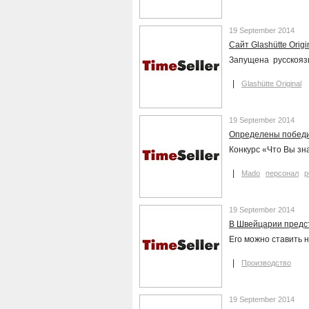
19 September 2014
Сайт Glashütte Origi
Запущена русскоязы
Glashütte Original
19 September 2014
Определены победи
Конкурс «Что Вы зн
Mado
персонал
р
19 September 2014
В Швейцарии предс
Его можно ставить 
Производство
19 September 2014