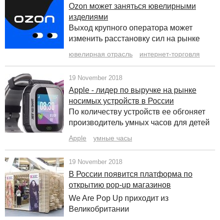
Ozon может заняться ювелирными
изделиями
Выход крупного оператора может
изменить расстановку сил на рынке
ювелирная отрасль
интернет-торговля
19 November 2018
Apple - лидер по выручке на рынке
носимых устройств в России
По количеству устройств ее обгоняет
производитель умных часов для детей
Apple
умные часы
19 November 2018
В России появится платформа по
открытию pop-up магазинов
We Are Pop Up приходит из
Великобритании