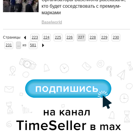
кто будет соседствовать с премиум-
марками
Baselworld
Страницы
223
224
225
226
227
228
229
230
231
...
из
581