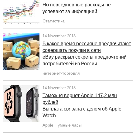
Но повседневные расходы не
успевают за инфляцией
Статистика
14 November 2018
В какое время россияне предпочитают
совершать покупки в сети
eBay раскрыл секреты предпочтений
потребителей из России
интернет-торговля
14 November 2018
Таможня вернет Apple 147,2 млн
рублей
Выплата связана с делом об Apple
Watch
Apple
умные часы