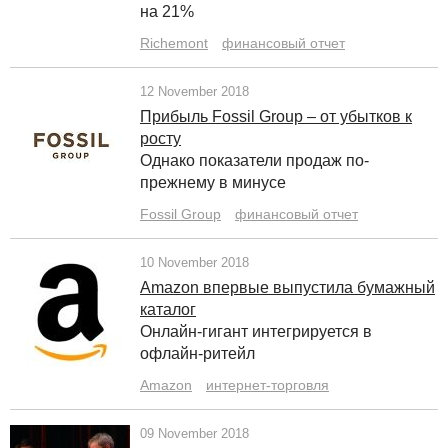
на 21%
Richemont
финансовый отчет
12 November 2018
Прибыль Fossil Group – от убытков к
росту
Однако показатели продаж по-
прежнему в минусе
Fossil Group
финансовый отчет
10 November 2018
Amazon впервые выпустила бумажный
каталог
Онлайн-гигант интегрируется в
офлайн-ритейл
Amazon
интернет-торговля
09 November 2018