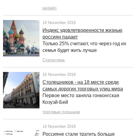
ритейл
19 November 2018
Индекс удовлетворенности жизнью
россиян падает
Только 25% считают, что через год их
семья будет жить лучше
Статистика
16 November 2018
Столешников - на 18 месте среди
самых дорогих торговых улиц мира
Первое место заняла гонконгская
Козуэй-Бей
торговые площади
14 November 2018
Россияне стали тратить больше