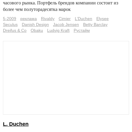
часового рынка.
Портфель брендов компании состоит из
более чем полуторадесятка марок
5-2009
реклама
Rivaldy
Cimier
L’Duchen
Elysee
Seculus
Danish Design
Jacob Jensen
Betty Barclay
Dreifus & Co
Obaku
Ludvig Kraft
Рустайм
L. Duchen