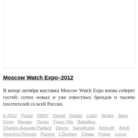
Moscow Watch Expo–2012
В конце октября выставка Moscow Watch Expo вновь соберет
гостей: сотни новых и уже известных брендов и тысячи
посетителей со всей России.
4-2012
Fossil
DKNY
Diesel
Oxette
Loisir
Vertex
Заря
Соло
Ranger
Полет
Franc Vila
Rebellion
Charles-Auguste Paillard
Devon
SwissKubik
Azimuth
ArtyА
Anonimo Firenze
Радуга
L’Duchen
Слава
Pulsar
Lorus