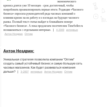
экономического
кризиса длится уже 10 месяцев - срок достаточный, чтобы
попробовать проанализировать первые итоги. Редакция «Часового
бизнеса» опросила руководителей ряда часовых компаний о
влиянии кризис на их работу и о взглядах на будущее часового
рынка. Полный текст статьи выйдет в ближайшем номере
«Часового бизнеса». А пока предлагаем посетителям TimeSeller.ru
познакомиться с отдельными интервью.
4-2009
интервью
Антон Ноздрин
Оптим
Антон Ноздрин:
Уникальная стратегия позволила компании "Оптим"
создать самый устойчивый бизнес и самую большую сеть
часовых магазинов. Как будет развиваться компания
дальше?
3-2007
интервью
Антон Ноздрин
Оптим