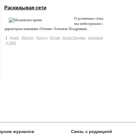
Раскидывая сети
О розничных сетях
мы побеседовали с
директором компании «Оптим» Антоном Ноздриным.
Дэнис
Mercury
Консул
Оптим
Антон Ноздрин
интервью
4-2002
Архив журналов
Связь с редакцией