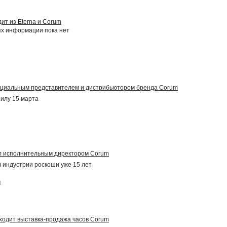
ит из Eterna и Corum
ях информации пока нет
ициальным представителем и дистрибьютором бренда Corum
силу 15 марта
ал исполнительным директором Corum
в индустрии роскоши уже 15 лет
я
ходит выставка-продажа часов Corum