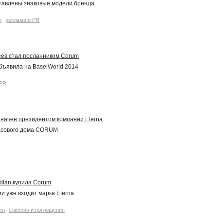
ставлены знаковые модели бренда
m
реклама и PR
еев стал посланником Corum
бъявила на BaselWorld 2014
 PR
значен президентом компании Eterna
часового дома CORUM
dian купила Corum
и уже входит марка Eterna
um
слияния и поглощения