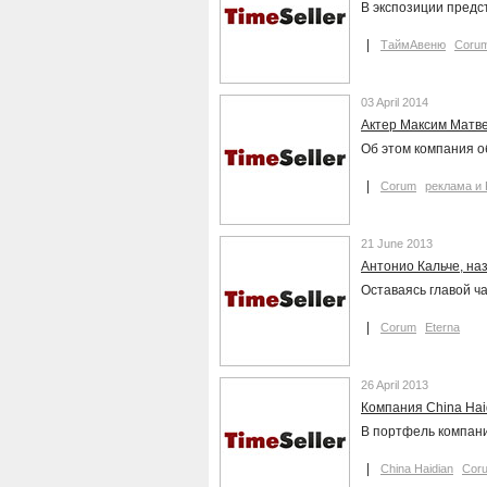
В экспозиции пред
ТаймАвеню
Coru
03 April 2014
Актер Максим Матв
Об этом компания о
Corum
реклама и
21 June 2013
Антонио Кальче, на
Оставаясь главой 
Corum
Eterna
26 April 2013
Компания China Hai
В портфель компани
China Haidian
Cor