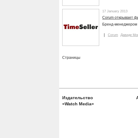
17 January 2013
Corum открывает ф
Бренд-менеджером 
Corum
Давиде Мо
Страницы
Издательство
«Watch Media»