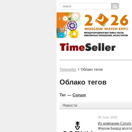
Timeseller
Облако тегов
Облако тегов
Тег —
Corum
Новости
05 June 2019
Из компании Corum
Жером Биард возгл