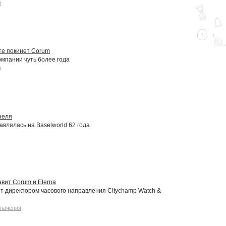
я
те покинет Corum
омпании чуть более года
я
зеля
авлялась на Baselworld 62 года
вит Corum и Eterna
ет директором часового направления Citychamp Watch &
значения