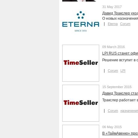
31 May 2017
Давид Тракслер уход
О новых назначени
Eterna
Corum
09 March 2016
LPI RUS станет оф
Решение вступит в 
Corum
LPI
15 September 2015
Давид Тракслер ст
Тракслер работает 
Corum
назначени
06 May 2015
В «ТаймАвеню» про