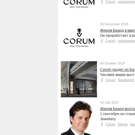
Corum
назначени
26 December 2018
Жером Биард в мар
Он проработает в к
Corum
назначени
06 October 2018
Corum уходит из Ба
Часовая марка выст
Corum
Baselworld
10 July 2017
Жером Биард возгла
1 сентября он стан
Jewellery
Corum
Eterna
на