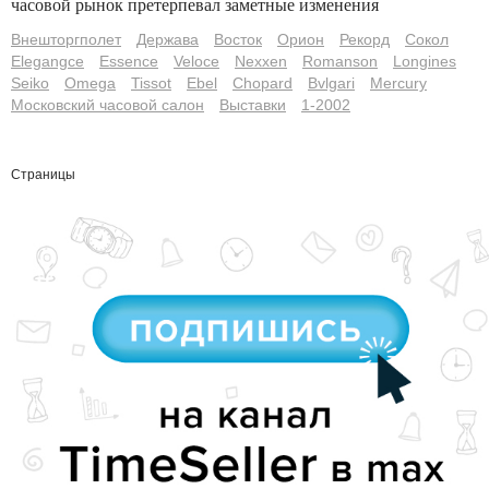
часовой рынок претерпевал заметные изменения
Внешторгполет
Держава
Восток
Орион
Рекорд
Сокол
Elegangce
Essence
Veloce
Nexxen
Romanson
Longines
Seiko
Omega
Tissot
Ebel
Chopard
Bvlgari
Mercury
Московский часовой салон
Выставки
1-2002
Страницы