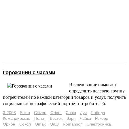
Горожанин с часами
Исследование помогает
определить целевую группу
потребителей по каждой категории товаров и услуг, получить
социально-демографический портрет потребителей.
3-2003
Seiko
Citizen
Orient
Casio
Луч
Победа
Командирские
Полет
Восток
Заря
Чайка
Рекорд
Орион
Сокол
Omax
Q&Q
Romanson
Электроника