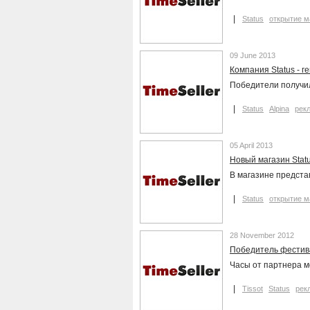
Status
открытие м
09 June 2013
Компания Status - 
Победители получил
Status
Alpina
рек
05 April 2013
Новый магазин Stat
В магазине представ
Status
открытие м
28 November 2012
Победитель фестивал
Часы от партнера ме
Tissot
Status
рек