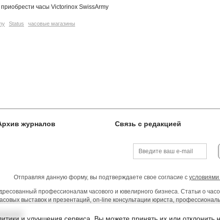
 приобрести часы Victorinox SwissArmy
my
Status
часовые магазины
Архив журналов
Связь с редакцией
Отправляя данную форму, вы подтверждаете свое согласие с
условиями
ресованный профессионалам часового и ювелирного бизнеса. Статьи о часо
асовых выставок и презентаций, on-line консультации юриста, профессиона
тельства
итики и улучшения сервиса. Вы можете принять их или отклонить 