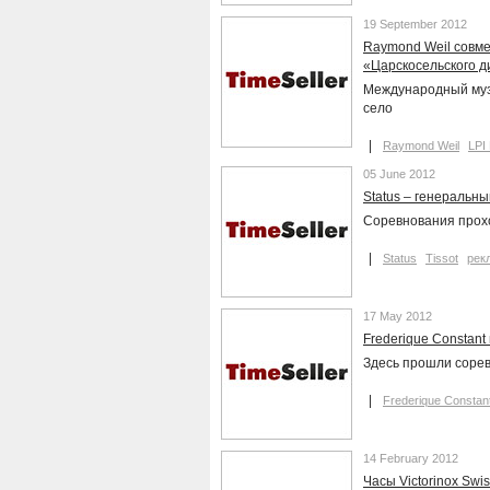
19 September 2012
Raymond Weil совме
«Царскосельского 
Международный муз
село
Raymond Weil
LPI
05 June 2012
Status – генеральн
Соревнования прох
Status
Tissot
рек
17 May 2012
Frederique Constan
Здесь прошли соре
Frederique Constan
14 February 2012
Часы Victorinox Swi