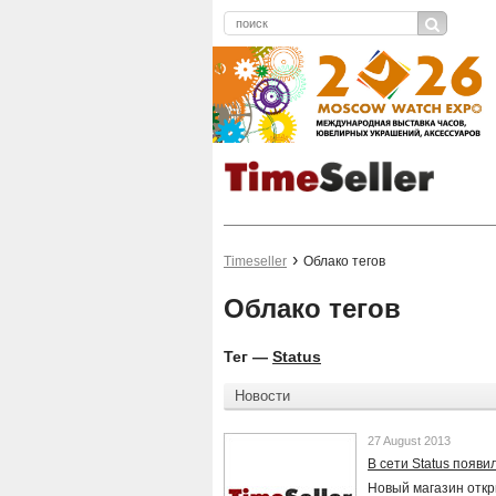
Timeseller
Облако тегов
Облако тегов
Тег —
Status
Новости
27 August 2013
В сети Status появи
Новый магазин отк