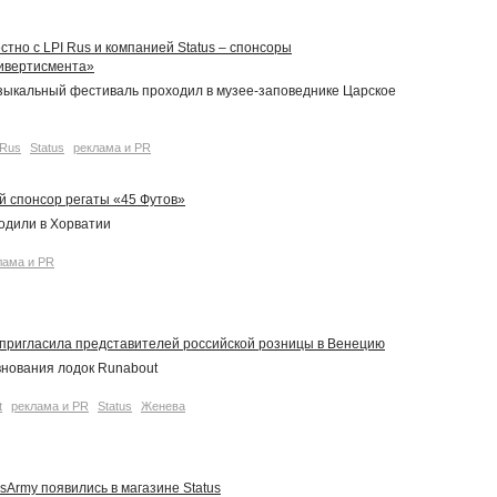
стно с LPI Rus и компанией Status – спонсоры
дивертисмента»
ыкальный фестиваль проходил в музее-заповеднике Царское
 Rus
Status
реклама и PR
ый спонсор регаты «45 Футов»
одили в Хорватии
лама и PR
t пригласила представителей российской розницы в Венецию
внования лодок Runabout
t
реклама и PR
Status
Женева
ssArmy появились в магазине Status