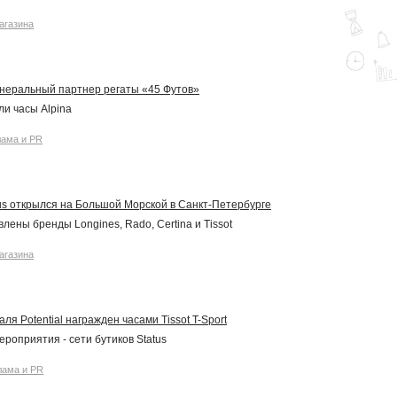
агазина
генеральный партнер регаты «45 Футов»
и часы Alpina
лама и PR
us открылся на Большой Морской в Санкт-Петербурге
лены бренды Longines, Rado, Certina и Tissot
агазина
я Potential награжден часами Tissot T-Sport
роприятия - сети бутиков Status
лама и PR