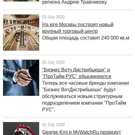
региона Андрею Травникову.
03 July 2020
На юге Москвы построят новый
крупный торговый центр
Общая площадь составит 240 000 кв.м
02 July 2020
"Бизнес Вотч Дистрибьюшн" и
"ПроТайм РУС" объединяются
Теперь все часовые бренды компании
"Бизнес ВотДистрибьюшн" будут
обслуживаться новым структурным
подразделением компании "ПроТайм
РУС".
02 July 2020
George Kini и MyWatchRu проведут