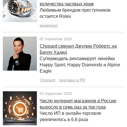
количества часовых краж
Любимым брендом преступников
остается Rolex
криминал
03 September 2024
Chopard сменил Джулию Робертс на
Беллу Хадид
Супермодель рекламирует линейки
Happy Sport, Happy Diamonds и Alpine
Eagle
Chopard
реклама и PR
03 September 2024
Число интернет-магазинов в России
выросло в семь раз за три года
Число ИП в онлайн-торговле
увеличилось в 6,6 раза