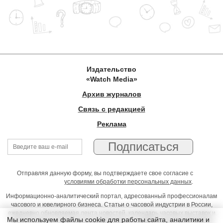
Издательство
«Watch Media»
Архив журналов
Связь с редакцией
Реклама
Отправляя данную форму, вы подтверждаете свое согласие с
условиями обработки персональных данных
.
Информационно-аналитический портал, адресованный профессионалам
часового и ювелирного бизнеса. Статьи о часовой индустрии в России,
ежедневно обновляемая лента новостей, календарь часовых выставок и
Мы используем файлы cookie для работы сайта, аналитики и
презентаций, on-line консультации юриста, профессиональный форум