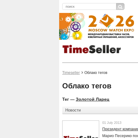
Timeseller
Облако тегов
Облако тегов
Тег —
Золотой Ларец
Новости
01 July 2013
Президент компании
Марио Песерико пос