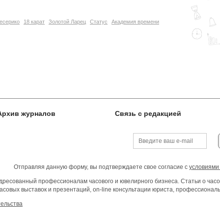
есерико
18 карат
Золотой Ларец
Статус
Академия времени
Архив журналов
Связь с редакцией
Отправляя данную форму, вы подтверждаете свое согласие с
условиями
ресованный профессионалам часового и ювелирного бизнеса. Статьи о часо
асовых выставок и презентаций, on-line консультации юриста, профессиона
тельства