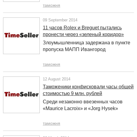
таможня
09 September 2014
11 часов Rolex и Breguet пытались
пронести через «зеленый коридор»
Злоумышленница задержана в пункте
пропуска МАПП Ивангород
таможня
12 August 2014
Таможеники конфисковали часы общей
стоимостью 9 млн. рублей
Среди незаконно ввезенных часов
«Maurice Lacroix» и «Jorg Hysek»
таможня