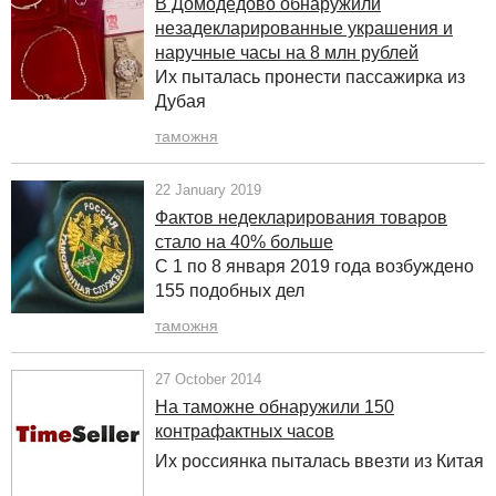
В Домодедово обнаружили
незадекларированные украшения и
наручные часы на 8 млн рублей
Их пыталась пронести пассажирка из
Дубая
таможня
22 January 2019
Фактов недекларирования товаров
стало на 40% больше
С 1 по 8 января 2019 года возбуждено
155 подобных дел
таможня
27 October 2014
На таможне обнаружили 150
контрафактных часов
Их россиянка пыталась ввезти из Китая