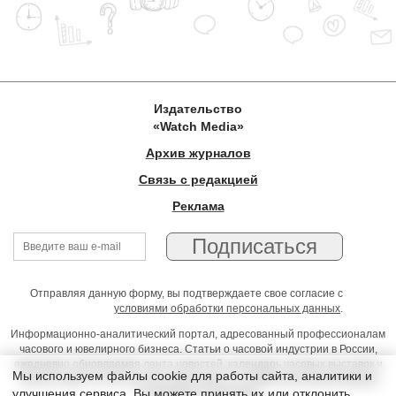
Издательство
«Watch Media»
Архив журналов
Связь с редакцией
Реклама
Отправляя данную форму, вы подтверждаете свое согласие с
условиями обработки персональных данных
.
Информационно-аналитический портал, адресованный профессионалам
часового и ювелирного бизнеса. Статьи о часовой индустрии в России,
ежедневно обновляемая лента новостей, календарь часовых выставок и
Мы используем файлы cookie для работы сайта, аналитики и
презентаций, on-line консультации юриста, профессиональный форум
улучшения сервиса. Вы можете принять их или отклонить
часовщиков и ювелиров