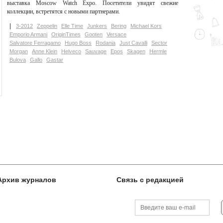
выставка Moscow Watch Expo. Посетители увидят свежие
коллекции, встретятся с новыми партнерами.
3-2012
Zeppelin
Elle Time
Junkers
Bering
Michael Kors
Emporio Armani
OriginTimes
Gooten
Versace
Salvatore Ferragamo
Hugo Boss
Rodania
Just Cavalli
Sector
Morgan
Anne Klein
Helveco
Sauvage
Epos
Skagen
Hermle
Bulova
Gallo
Gastar
Архив журналов
Связь с редакцией