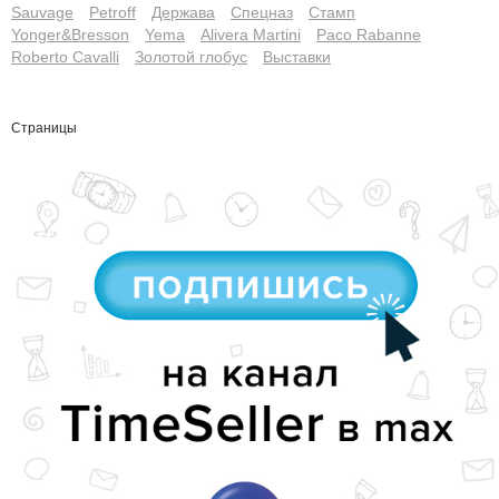
Sauvage
Petroff
Держава
Спецназ
Стамп
Yonger&Bresson
Yema
Alivera Martini
Paco Rabanne
Roberto Cavalli
Золотой глобус
Выставки
Страницы