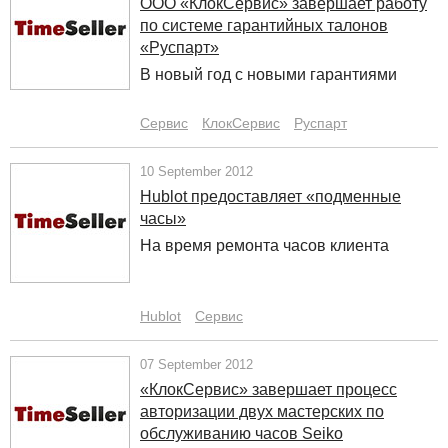
ООО «КлокСервис» завершает работу
по системе гарантийных талонов
«Руспарт»
В новый год с новыми гарантиями
Сервис
КлокСервис
Руспарт
10 September 2012
Hublot предоставляет «подменные
часы»
На время ремонта часов клиента
Hublot
Сервис
07 September 2012
«КлокСервис» завершает процесс
авторизации двух мастерских по
обслуживанию часов Seiko