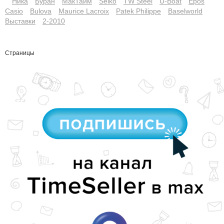
Ника
Буран
МакТайм
Seiko
TW Steel
U-Boat
Epos
Casio
Bulova
Maurice Lacroix
Patek Philippe
Baselworld
Выставки
2-2010
Страницы