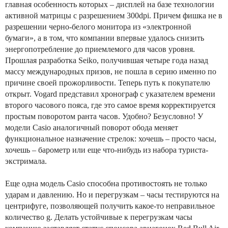
главная особенность которых – дисплей на базе технологии
активной матрицы с разрешением 300dpi. Причем фишка не в
разрешении черно-белого монитора из «электронной
бумаги», а в том, что компании впервые удалось снизить
энергопотребление до приемлемого для часов уровня.
Прошлая разработка Seiko, получившая четыре года назад
массу международных призов, не пошла в серию именно по
причине своей прожорливости. Теперь путь к покупателю
открыт. Vogard представил хронограф с указателем времени
второго часового пояса, где это самое время корректируется
простым поворотом ранта часов. Удобно? Безусловно! У
модели Casio аналогичный поворот обода меняет
функциональное назначение стрелок: хочешь – просто часы,
хочешь – барометр или еще что-нибудь из набора туриста-
экстримала.
Еще одна модель Casio способна противостоять не только
ударам и давлению. Но и перегрузкам – часы тестируются на
центрифуге, позволяющей получить какое-то неправильное
количество g. Делать устойчивые к перегрузкам часы