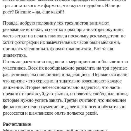
три листа такого же формата, что жутко неудобно. Налицо
рост? Внешне – да, еще какой!
Правда, добрую половину тех трех листов занимают
рекламные вставки, за счет которых организаторы окупили
часть затрат на печать планов, а поскольку рекламодатели не
хотят фотографии их замечательных часов были мелкими,
пришлось увеличивать формат планов-схем. Вот такая
диалектика.
Столь же расчетливо подошли к мероприятию и большинство
участников. Всех их вообще можно разделить на три группы:
расчетливые, экспансивные, и надеющиеся. Первые осознали
что кризис - это серьезно, и тщательно взвешивают каждое
движение. Вторые небезосновательно надеются, что часть
прежних игроков уйдут с рынка, и появятся свободные ниши,
которые нужно успеть занять. Третьи считают, что нынешнее
финансовое недоразумение не далее как к осени обязательно
рассосется и шампанское опять польется рекой.
Расчетливые
Между прочим, позиция компаний по отношению к