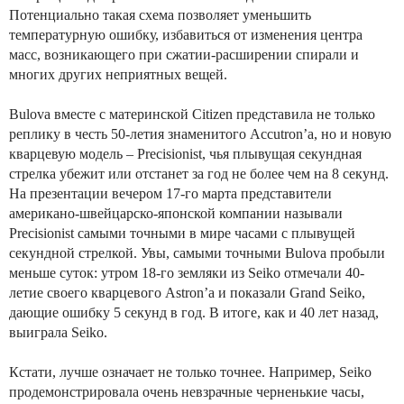
Потенциально такая схема позволяет уменьшить
температурную ошибку, избавиться от изменения центра
масс, возникающего при сжатии-расширении спирали и
многих других неприятных вещей.
Bulova вместе с материнской Citizen представила не только
реплику в честь 50-летия знаменитого Accutron’a, но и новую
кварцевую модель – Precisionist, чья плывущая секундная
стрелка убежит или отстанет за год не более чем на 8 секунд.
На презентации вечером 17-го марта представители
американо-швейцарско-японской компании называли
Precisionist самыми точными в мире часами с плывущей
секундной стрелкой. Увы, самыми точными Bulova пробыли
меньше суток: утром 18-го земляки из Seiko отмечали 40-
летие своего кварцевого Astron’a и показали Grand Seiko,
дающие ошибку 5 секунд в год. В итоге, как и 40 лет назад,
выиграла Seiko.
Кстати, лучше означает не только точнее. Например, Seiko
продемонстрировала очень невзрачные черненькие часы,