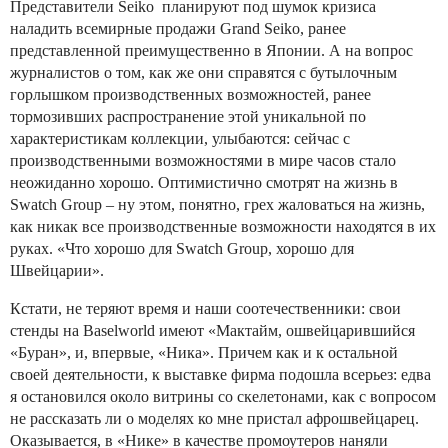
Представители Seiko планируют под шумок кризиса
наладить всемирные продажи Grand Seiko, ранее
представленной преимущественно в Японии. А на вопрос
журналистов о том, как же они справятся с бутылочным
горлышком производственных возможностей, ранее
тормозивших распространение этой уникальной по
характеристикам коллекции, улыбаются: сейчас с
производственными возможностями в мире часов стало
неожиданно хорошо. Оптимистично смотрят на жизнь в
Swatch Group – ну этом, понятно, грех жаловаться на жизнь,
как никак все производственные возможности находятся в их
руках. «Что хорошо для Swatch Group, хорошо для
Швейцарии».
Кстати, не теряют время и наши соотечественники: свои
стенды на Baselworld имеют «Мактайм, ошвейцарившийся
«Буран», и, впервые, «Ника». Причем как и к остальной
своей деятельности, к выставке фирма подошла всерьез: едва
я остановился около витрины со скелетонами, как с вопросом
не рассказать ли о моделях ко мне пристал афрошвейцарец.
Оказывается, в «Нике» в качестве промоутеров наняли