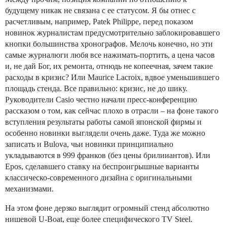
будущему никак не связана с ее статусом. Я бы отнес с
расчетливым, например, Patek Philippe, перед показом
новинок журналистам предусмотрительно заблокировавшего
кнопки большинства хронографов. Мелочь конечно, но эти
самые журналюги любя все нажимать-портить, а цена часов
и, не дай Бог, их ремонта, отнюдь не копеечная, зачем такие
расходы в кризис? Или Maurice Lacroix, вдвое уменьшившего
площадь стенда. Все правильно: кризис, не до шику.
Руководители Casio честно начали пресс-конференцию
рассказом о том, как сейчас плохо в отрасли – на фоне такого
вступления результаты работы самой японской фирмы и
особенно новинки выглядели очень даже. Туда же можно
записать и Bulova, чьи новинки принципиально
укладываются в 999 франков (без цены брилииантов). Или
Epos, сделавшего ставку на беспроигрышные варианты
классическо-современного дизайна с оригинальными
механизмами.
На этом фоне дерзко выглядит огромный стенд абсолютно
нишевой U-Boat, еще более специфического TV Steel.