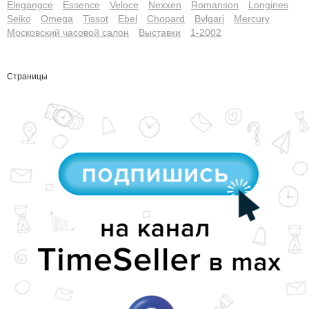
Elegangce
Essence
Veloce
Nexxen
Romanson
Longines
Seiko
Omega
Tissot
Ebel
Chopard
Bvlgari
Mercury
Московский часовой салон
Выставки
1-2002
Страницы