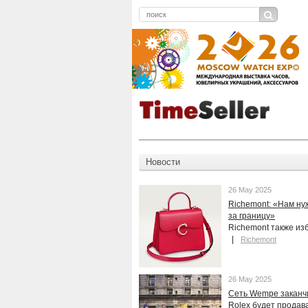
Новости
26 May 2025
Richemont: «Нам ну
за границу»
Richemont также из
Richemont
26 May 2025
Сеть Wempe заканчив
Rolex будет продав