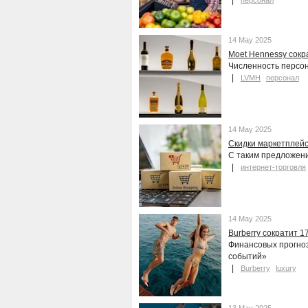
персонал
14 May 2025
Moet Hennessy сокр
Численность персон
LVMH
персонал
14 May 2025
Скидки маркетплейс
С таким предложен
интернет-торговля
14 May 2025
Burberry сократит 1
Финансовых прогноз
событий»
Burberry
luxury