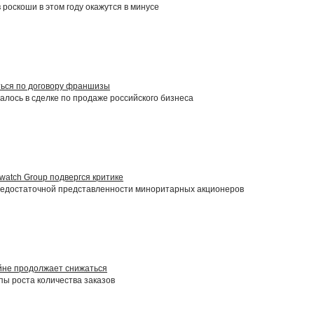
роскоши в этом году окажутся в минусе
уться по договору франшизы
алось в сделке по продаже российского бизнеса
watch Group подвергся критике
 недостаточной представленности миноритарных акционеров
йне продолжает снижаться
ы роста количества заказов