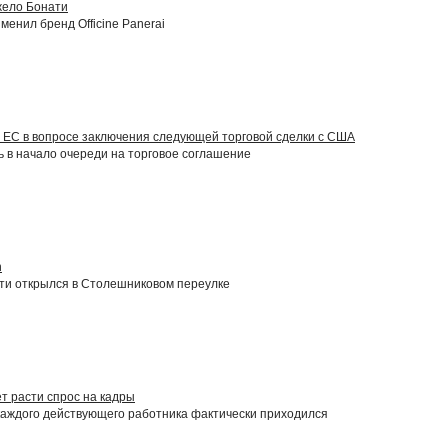
жело Бонати
менил бренд Officine Panerai
 ЕС в вопросе заключения следующей торговой сделки с США
 в начало очереди на торговое соглашение
n
ти открылся в Столешниковом переулке
т расти спрос на кадры
каждого действующего работника фактически приходился