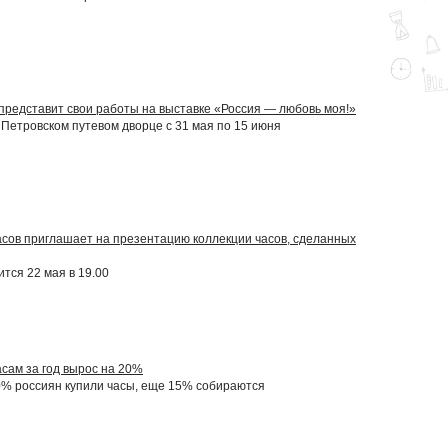
представит свои работы на выставке «Россия — любовь моя!»
 Петровском путевом дворце с 31 мая по 15 июня
сов приглашает на презентацию коллекции часов, сделанных
тся 22 мая в 19.00
асам за год вырос на 20%
0% россиян купили часы, еще 15% собираются