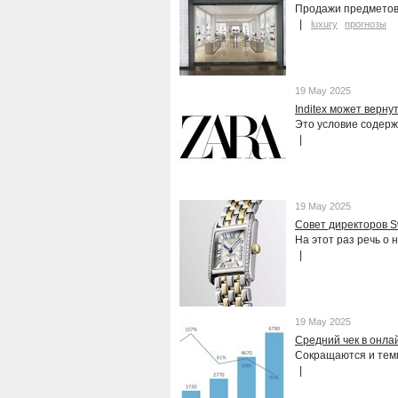
Продажи предметов 
luxury
прогнозы
19 May 2025
Inditex может верн
Это условие содерж
19 May 2025
Совет директоров S
На этот раз речь о
19 May 2025
Средний чек в онла
Сокращаются и темп