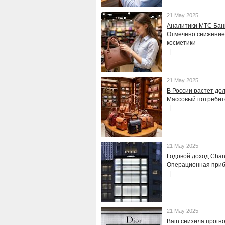
21 May 2025
Аналитики МТС Бан
Отмечено снижение 
косметики
21 May 2025
В России растет дол
Массовый потребите
21 May 2025
Годовой доход Chan
Операционная приб
21 May 2025
Bain снизила прогн