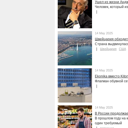
Ушел из жизни Анд
Человек, который из
14 May 2025
Швейцария обходит
Страна выдвинулась
Швейцария
США
14 May 2025
Ekonika вместо Kito
Флагман обувной се
14 May 2025
В России продолжае
В прошлом году на 
один требуемый