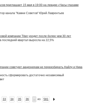
сов приглашает 15 мая в 19:00 на лекцию «Часы глазами
тор канала "Камни Советов" Юрий Лаврентьев
овой компании Titan уходит после более чем 30 лет
а последний квартал выросла на 22,5%
пании советуют акционерам не переизбирать Найлу и Ника
жность сформировать достаточно независимый
вет
33
34
35
36
...
из
581