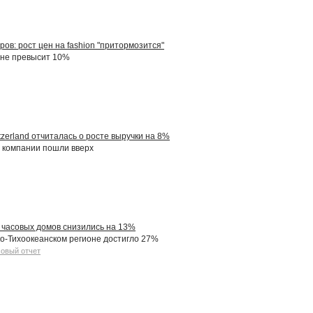
ов: рост цен на fashion "притормозится"
а не превысит 10%
tzerland отчиталась о росте выручки на 8%
 компании пошли вверх
 часовых домов снизились на 13%
о-Тихоокеанском регионе достигло 27%
овый отчет