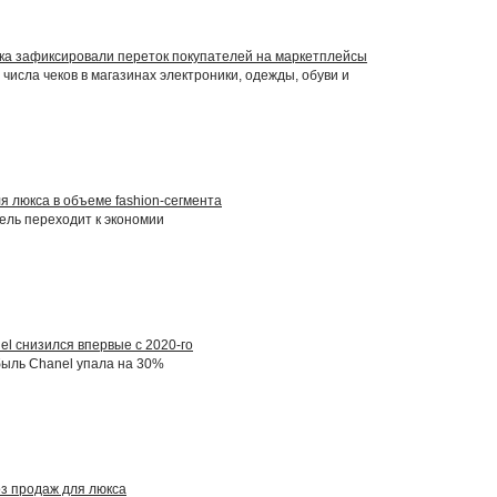
ка зафиксировали переток покупателей на маркетплейсы
числа чеков в магазинах электроники, одежды, обуви и
я люкса в объеме fashion-сегмента
ль переходит к экономии
el снизился впервые с 2020-го
ыль Chanel упала на 30%
оз продаж для люкса