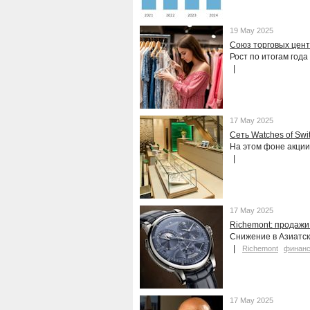
19 May 2025
Союз торговых центр
Рост по итогам год
17 May 2025
Сеть Watches of Swi
На этом фоне акции
17 May 2025
Richemont: продажи
Снижение в Азиатск
Richemont
финанс
17 May 2025