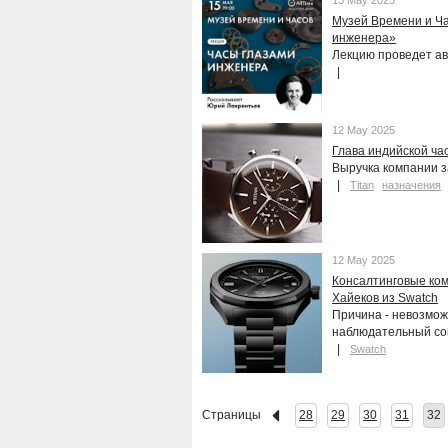
13 May 2025
Музей Времени и Ча
инженера»
Лекцию проведет ав
12 May 2025
Глава индийской час
Выручка компании з
Titan
назначения
12 May 2025
Консалтинговые ком
Хайеков из Swatch
Причина - невозмо
наблюдательный со
Swatch
Страницы
28
29
30
31
32