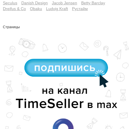
Seculus
Danish Design
Jacob Jensen
Betty Barclay
Dreifus & Co
Obaku
Ludvig Kraft
Рустайм
Страницы