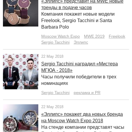
«Эллипс» представит на MWE новые
тренды в подаче часов
Компания покажет новые модели
Freelook, Sergio Tacchini и Santa
Barbara Polo
Moscow Watch Expo
MWE 2019
Freelook
Sergio Tacchini
Эллипс
22 May 2018
Sergio Tacchini наградил «Мистера
МГЮА - 2018»
Часы получили победители в трех
номинациях
Sergio Tacchini
реклама и PR
22 May 2018
«Эллипс» покажет два новых бренда
на Moscow Watch Expo 2018
На стенде компании представят часы