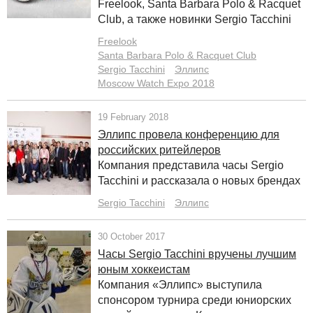
Freelook, Sаnta Barbara Polo & Racquet
Club, а также новинки Sergio Tacchini
Freelook
Sаnta Barbara Polo & Racquet Club
Sergio Tacchini
Эллипс
Moscow Watch Expo 2018
19 February 2018
Эллипс провела конференцию для
российских ритейлеров
Компания представила часы Sergio
Tacchini и рассказала о новых брендах
Sergio Tacchini
Эллипс
30 October 2017
Часы Sergio Tacchini вручены лучшим
юным хоккеистам
Компания «Эллипс» выступила
спонсором турнира среди юниорских