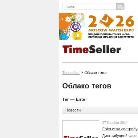
Timeseller
Облако тегов
Облако тегов
Тег —
Enter
Новости
27 October 2014
Enter стал дистриб
Дистрибуцией часо