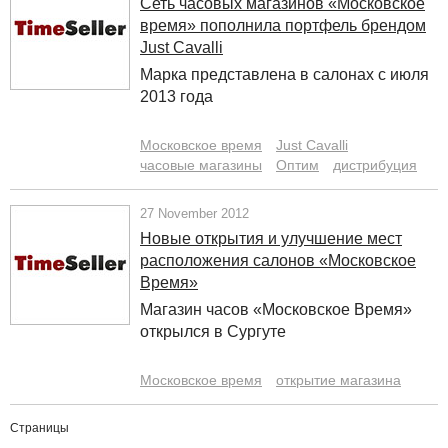
Сеть часовых магазинов «Московское
время» пополнила портфель брендом
Just Cavalli
Марка представлена в салонах с июля
2013 года
Московское время
Just Cavalli
часовые магазины
Оптим
дистрибуция
27 November 2012
Новые открытия и улучшение мест
расположения салонов «Московское
Время»
Магазин часов «Московское Время»
открылся в Сургуте
Московское время
открытие магазина
Страницы