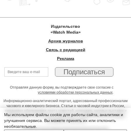
Издательство
«Watch Media»
Архив журналов
Связь с редакцией
Реклама
Отправляя данную форму, вы подтверждаете свое согласие с
условиями обработки персональных данных
.
Информационно-аналитический портал, адресованный профессионалам
часового и ювелирного бизнеса. Статьи о часовой индустрии в России,
ежедневно обновляемая лента новостей, календарь часовых выставок и
Мы используем файлы cookie для работы сайта, аналитики и
презентаций, on-line консультации юриста, профессиональный форум
улучшения сервиса. Вы можете принять их или отклонить
часовщиков и ювелиров
необязательные.
Условия использования материалов Издательства