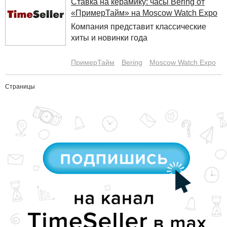
Ставка на керамику: часы Bering от
«ПримерТайм» на Moscow Watch Expo
Компания представит классические
хиты и новинки года
ПримерТайм
Bering
Moscow Watch Expo
Страницы