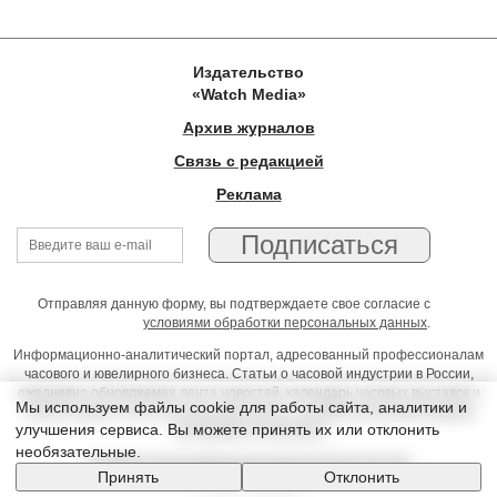
Издательство
«Watch Media»
Архив журналов
Связь с редакцией
Реклама
Отправляя данную форму, вы подтверждаете свое согласие с
условиями обработки персональных данных
.
Информационно-аналитический портал, адресованный профессионалам
часового и ювелирного бизнеса. Статьи о часовой индустрии в России,
ежедневно обновляемая лента новостей, календарь часовых выставок и
Мы используем файлы cookie для работы сайта, аналитики и
презентаций, on-line консультации юриста, профессиональный форум
улучшения сервиса. Вы можете принять их или отклонить
часовщиков и ювелиров
необязательные.
Условия использования материалов Издательства
Принять
Отклонить
© 2026 Timeseller