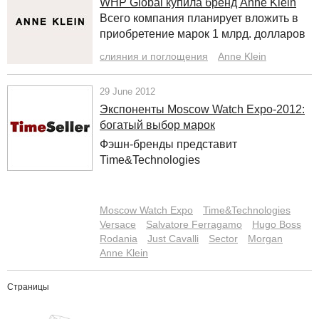
WHP Global купила бренд Anne Klein
Всего компания планирует вложить в
приобретение марок 1 млрд. долларов
слияния и поглощения
Anne Klein
29 June 2012
Экспоненты Moscow Watch Expo-2012:
богатый выбор марок
Фэшн-бренды представит
Time&Technologies
Moscow Watch Expo
Time&Technologies
Versace
Salvatore Ferragamo
Hugo Boss
Rodania
Just Cavalli
Sector
Morgan
Anne Klein
Страницы