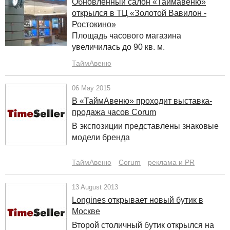
Обновленный салон «Таймавеню»
открылся в ТЦ «Золотой Вавилон -
Ростокино»
Площадь часового магазина
увеличилась до 90 кв. м.
ТаймАвеню
06 May 2015
В «ТаймАвеню» проходит выставка-
продажа часов Corum
В экспозиции представлены знаковые
модели бренда
ТаймАвеню
Corum
реклама и PR
13 August 2013
Longines открывает новый бутик в
Москве
Второй столичный бутик открылся на