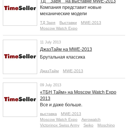
ТД ""Заря"" на выставке MWE-2013
Компания представит новые
механические модели
ТД Заря
Выставки
MWE-2013
Moscow Watch Expo
11 July 2013
ДжазТайм на MWE-2013
Брутальная классика
ДжазТайм
MWE-2013
09 July 2013
«ТБН Тайм» на Moscow Watch Expo
2013
Все и даже больше.
выставка
MWE-2013
Moscow Watch Expo
Aerowatch
Victorinox Swiss Army
Seiko
Moschino