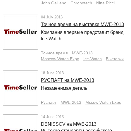
John Galliano
Chronotech
Nina Ricci
04 July 2013
Точное время на выставке MWE-2013
Компания впервые представит бренд
Ice-Watch
Точное время
MWE-2013
Moscow Watch Expo
Ice-Watch
Выставки
18 June 2013
РУСПАРТ на MWE-2013
Незаменимая деталь
Руспарт
MWE-2013
Mscow Watch Expo
14 June 2013
DENISSOV на MWE-2013
Высокие стандарты российского