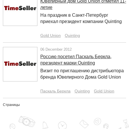
Ювелирный дом Gold Union отметил 11-
летие
На праздник в Санкт-Петербург
приехал президент компании Quinting
Gold Union
Quinting
06 December 2012
Россию посетил Паскаль Беркла,
президент марки Quinting
Визит по приглашению дистрибьютора
бренда Ювелирного Дома Gold Union
Паскаль Беркла
Quinting
Gold Union
Страницы