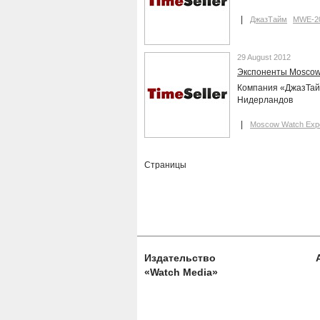
ДжазТайм
MWE-2
29 August 2012
Экспоненты Moscow 
Компания «ДжазТайм
Нидерландов
Moscow Watch Exp
Страницы
Издательство
«Watch Media»