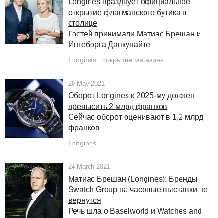
Longines празднует официальное
открытие флагманского бутика в
столице
Гостей принимали Матиас Брешан и
Ингеборга Дапкунайте
Longines
открытие магазина
20 May 2021
Оборот Longines к 2025-му должен
превысить 2 млрд франков
Сейчас оборот оценивают в 1,2 млрд
франков
Longines
24 March 2021
Матиас Брешан (Longines): Бренды
Swatch Group на часовые выставки не
вернутся
Речь шла о Baselworld и Watches and