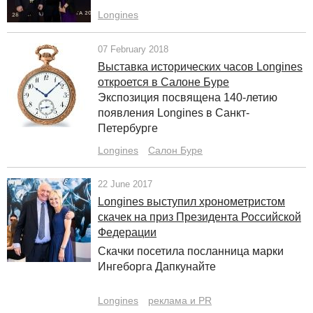
Longines
07 February 2018
Выставка исторических часов Longines
откроется в Салоне Буре
Экспозиция посвящена 140-летию
появления Longines в Санкт-
Петербурге
Longines
Салон Буре
22 June 2017
Longines выступил хронометристом
скачек на приз Президента Российской
Федерации
Скачки посетила посланница марки
Ингеборга Дапкунайте
Longines
реклама и PR