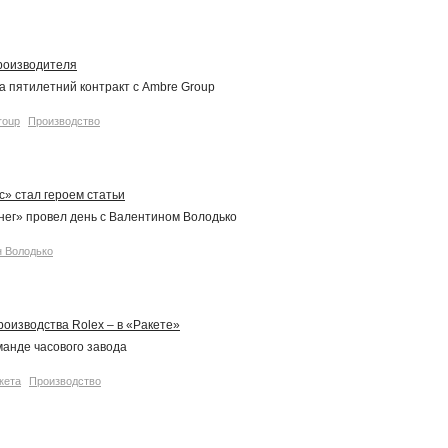
роизводителя
 пятилетний контракт с Ambre Group
roup
Производство
» стал героем статьи
ег» провел день с Валентином Володько
н Володько
оизводства Rolex – в «Ракете»
манде часового завода
кета
Производство