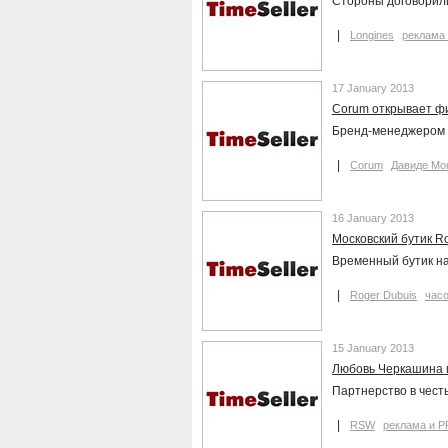
Стороны договорили
Longines
реклама
17 January 2013
Corum открывает ф
Бренд-менеджером 
Corum
Давиде Мо
16 January 2013
Московский бутик R
Временный бутик на
Roger Dubuis
час
15 January 2013
Любовь Черкашина 
Партнерство в чест
RSW
реклама и P