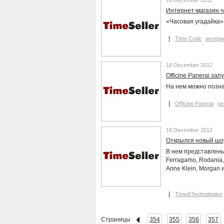
18 December 2012
Интернет-магазин ч
«Часовая угадайка»
Time Code
интерн
18 December 2012
Officine Panerai за
На нем можно позна
Officine Panerai
ре
18 December 2012
Открылся новый шоу
В нем представлены 
Ferragamo, Rodania, 
Anne Klein, Morgan и
Time&Technologies
Страницы
354
355
356
357