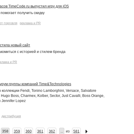
асов TimeCode.ru выпустил игру для iOS
 помогает получить скидку
ет-торговля
реклама и PR
пустила новый сайт
комиться с историей и стилем бренда
клама и PR
рум группы компаний Time&Technologies
коллекции Fendi, Tonino Lamborghini, Versace, Salvatore
Hugo Boss, Charmex, Kolber, Sector, Just Cavalli, Boss Orange,
 Jennifer Lopez
дистрибуция
358
359
360
361
362
...
из
581