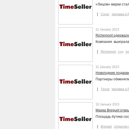
«Лицом» марки стал
Cover
реклама и 
11 January 2013
Richemont одержал
Компания выиграла 
Richemont
суд
по
11 January 2013
Новогодние подарки 
Партнеры обменяли
Tissot
реклама и 
10 January 2013
Марка Breguet откр
Площадь бутика сос
Breguet
открытие 