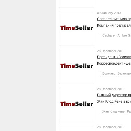
09 January 2013
Cacharel сменила п
Компания подписала
Cacharel
Ambre G
28 December 2012
Президент «Волмакс
Корреспондент «Ден
Волмакс
Валенти
28 December 2012
Бывший директор пр
Жан Клод Кене в ко
Жан Клод Кене
Ра
28 December 2012