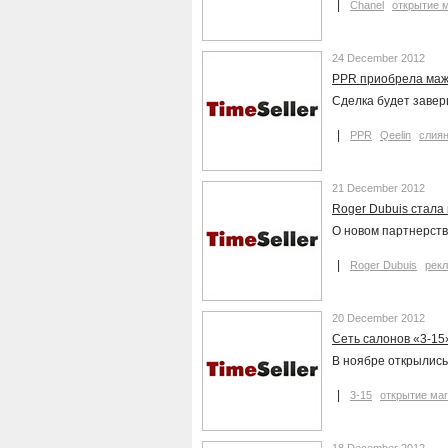
Chanel
открытие 
24 December 2012
PPR приобрела маж
Сделка будет завер
PPR
Qeelin
слиян
21 December 2012
Roger Dubuis стала
О новом партнерств
Roger Dubuis
рек
20 December 2012
Cеть салонов «3-15
В ноябре открылись
3-15
открытие ма