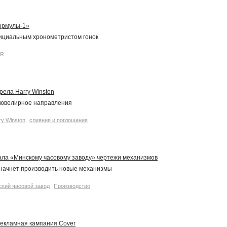
ормулы-1»
ициальным хронометристом гонок
PR
рела Harry Winston
 ювелирное направления
ry Winston
слияния и поглощения
дала «Минскому часовому заводу» чертежи механизмов
 начнет производить новые механизмы
ский часовой завод
Производство
рекламная кампания Cover