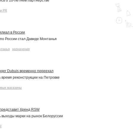
сь о 10-летнем партнерстве
 и PR
илиал в России
по России стал Давиде Монтанья
нтанья
назначения
oger Dubuis временно переехал
 время реконструкции на Петровке
овые магазины
представит бренд RSW
ь выходы марки на рынок Белоруссии
R