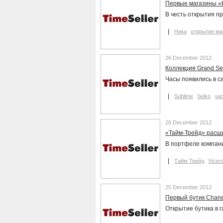
Первые магазины «Н
В честь открытия п
Ника
открытие ма
26 December 2012
Коллекция Grand Se
Часы появились в с
Sublime
Seiko
ча
26 December 2012
«Тайм-Трейд» расш
В портфеле компани
Тайм Трейд
Vicer
25 December 2012
Первый бутик Chane
Открытие бутика в 