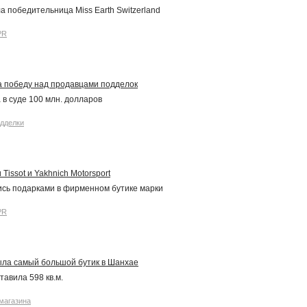
а победительница Miss Earth Switzerland
PR
а победу над продавцами подделок
в суде 100 млн. долларов
дделки
Tissot и Yakhnich Motorsport
сь подарками в фирменном бутике марки
PR
ыла самый большой бутик в Шанхае
тавила 598 кв.м.
магазина