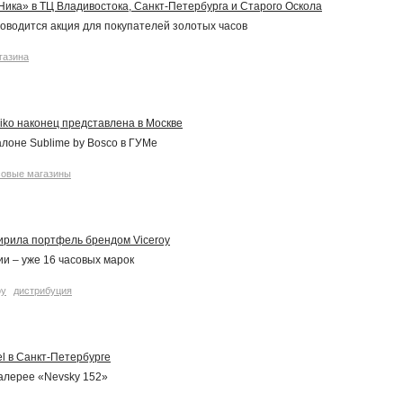
ика» в ТЦ Владивостока, Санкт-Петербурга и Старого Оскола
роводится акция для покупателей золотых часов
газина
iko наконец представлена в Москве
алоне Sublime by Bosco в ГУМе
совые магазины
ирила портфель брендом Viceroy
и – уже 16 часовых марок
oy
дистрибуция
l в Санкт-Петербурге
галерее «Nevsky 152»