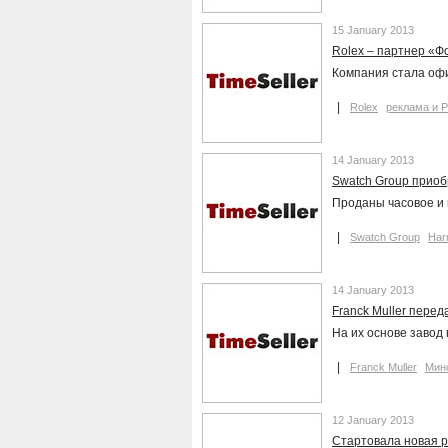
15 January 2013
Rolex – партнер «Ф
Компания стала оф
Rolex
реклама и 
14 January 2013
Swatch Group приоб
Проданы часовое и
Swatch Group
Har
14 January 2013
Franck Muller пере
На их основе завод
Franck Muller
Мин
12 January 2013
Стартовала новая 