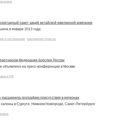
магазина
оритарный пакет акций китайской ювелирной компании
шена в январе 2013 года
ия и поглощения
ювелирная отрасль
 партнером Федерации бобслея России
е объявлено на пресс-конференции в Москве
лама и PR
» расширила географию присутствия в регионах
 салоны в Сургуте, Нижнем Новгороде, Санкт-Петербурге
газина