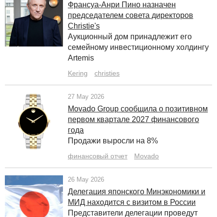
Франсуа-Анри Пино назначен
председателем совета директоров
Christie's
Аукционный дом принадлежит его
семейному инвестиционному холдингу
Artemis
Kering
christies
27 May 2026
Movado Group сообщила о позитивном
первом квартале 2027 финансового
года
Продажи выросли на 8%
финансовый отчет
Movado
26 May 2026
Делегация японского Минэкономики и
МИД находится с визитом в России
Представители делегации проведут