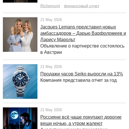
Richemont
финансовый отчет
21 May 2026
Jacques Lemans представил новых
амбассадоров – Дарью Варфоломеев и
Ларису Марольт
Объявление о партнерстве состоялось
в Австрии
21 May 2026
Продажи часов Seiko выросли на 13%
Компания представила отчет за год
21 May 2026
Россияне всё чаще покупают дорогие
вещи ночью, а утром жалеют