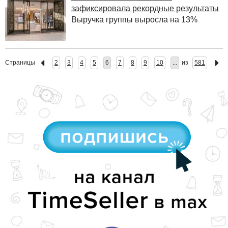
зафиксировала рекордные результаты
Выручка группы выросла на 13%
Страницы
2
3
4
5
6
7
8
9
10
...
из
581