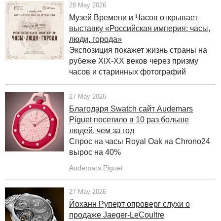
28 May 2026
Музей Времени и Часов открывает
выставку «Российская империя: часы,
люди, города»
Экспозиция покажет жизнь страны на
рубеже ХIХ-ХХ веков через призму
часов и старинных фотографий
27 May 2026
Благодаря Swatch сайт Audemars
Piguet посетило в 10 раз больше
людей, чем за год
Спрос на часы Royal Oak на Chrono24
вырос на 40%
Audemars Piguet
27 May 2026
Йоханн Руперт опроверг слухи о
продаже Jaeger-LeCoultre