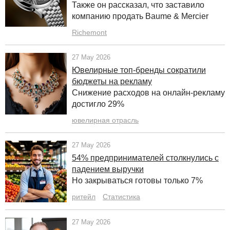
Также он рассказал, что заставило
компанию продать Baume & Mercier
Richemont
27 May 2026
Ювелирные топ-бренды сократили
бюджеты на рекламу
Снижение расходов на онлайн-рекламу
достигло 29%
ювелирная отрасль
27 May 2026
54% предпринимателей столкнулись с
падением выручки
Но закрываться готовы только 7%
ритейл
Статистика
27 May 2026