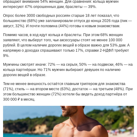
обращают внимание 54% женщин. Для сравнения: кольца мужчин
интересуют 47% опрошенных дам, браслеты — 39%.
Опрос более 3000 свободных россиян старше 18 лет показал, что
большинство (68%) уже запланировали отпуск до конца 2026 года (пик —
август, 32%). И почти половина (44%) готовы к новым знакомствам.
Помимо часов, в ход идут кольца и браслеты. При этом 68% женщин
заявляют, что выберут того, чьи аксессуары стоят не менее 100 000
рублей. В целом наличие дорогих вещей в образе важно для 53% дам. А
напрямую о доходах спрашивают только 17%, справки 2-НДФЛ требуют
9%.
Мужчины смотрят иначе: 72% — на серьги, 50% — на подвески, 46% — на
кольца партнёрши. Но 71% мужчин выбирают девушек по наличию
дорогих вещей в образе.
Тем не менее внешность остаётся главным триггером для знакомства
(71%), стиль — на втором месте (63%), достаток — на третьем (48%). При
этом большинство женщин (72%) хотели бы видеть доход партнёра от
300 000 ₽ в месяц.