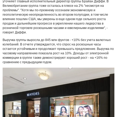
уточняет главный исполнительный директор группы Брайан Даффи. В
Великобритании группа тоже осталась в плюсе на 2% "несмотря на
проблемы". "Хотя мы по-прежнему осознаем экономическую и
геополитическую неопределенность во втором полугодии, в том числе
влияние пошлин США, мы уверены в еще одном годе сильного роста
продаж и дальнейшем прогрессе в укреплении нашего лидерства в
розничной торговле роскошными часами и ювелирными изделиями", -
говорит Даффи.
Выручка группы выросла до 845 млн фунтов - +10% без учета валютных
колебаний. В отчете утверждается, что спрос на роскошные часы
остается устойчивым и продолжает превышать предложение. Выручка по
часовому направлению показала рост на 10%. Доходы от электронной
коммерции в группе также демонстрируют хороший рост - на +16% по
сравнению с предыдущим годом.